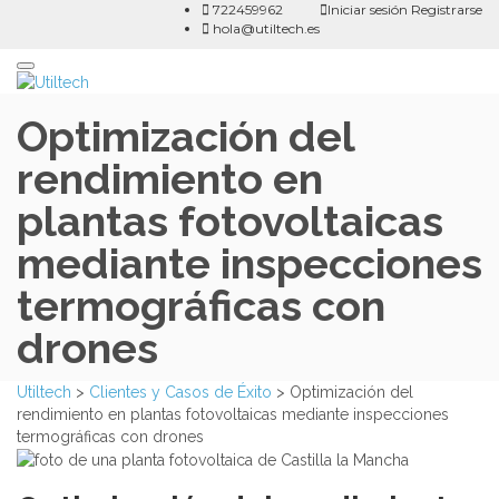
722459962
Iniciar sesión
Registrarse
hola@utiltech.es
Toggle
navigation
Optimización del
rendimiento en
plantas fotovoltaicas
mediante inspecciones
termográficas con
drones
Utiltech
>
Clientes y Casos de Éxito
>
Optimización del
rendimiento en plantas fotovoltaicas mediante inspecciones
termográficas con drones