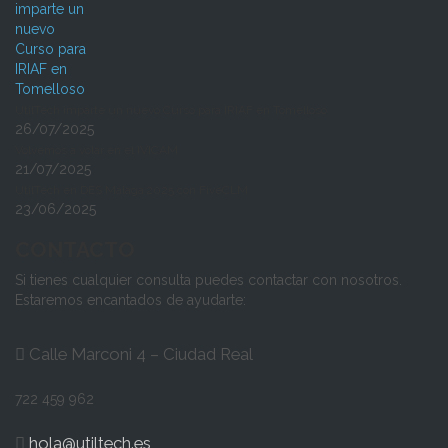
UtilTech imparte un nuevo Curso para IRIAF en Tomelloso
26/07/2025
Volvemos a volar en el IVICAM
21/07/2025
UtilTech en DES Málaga 2025 con FiveCLM
23/06/2025
CONTACTO
Si tienes cualquier consulta puedes contactar con nosotros.
Estaremos encantados de ayudarte:
Calle Marconi 4 – Ciudad Real
722 459 962
hola@utiltech.es