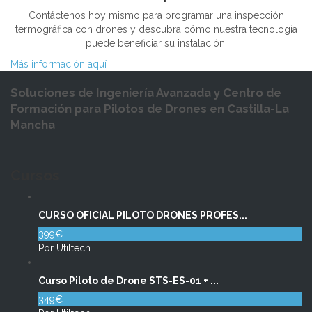
Contáctenos hoy mismo para programar una inspección
termográfica con drones y descubra cómo nuestra tecnología
puede beneficiar su instalación.
Más información aquí
Soluciones de Ingeniería Avanzada y Centro de
Formación para Pilotos de Drones en Castilla-La
Mancha
Cursos
CURSO OFICIAL PILOTO DRONES PROFES...
399€
Por Utiltech
Curso Piloto de Drone STS-ES-01 + ...
349€