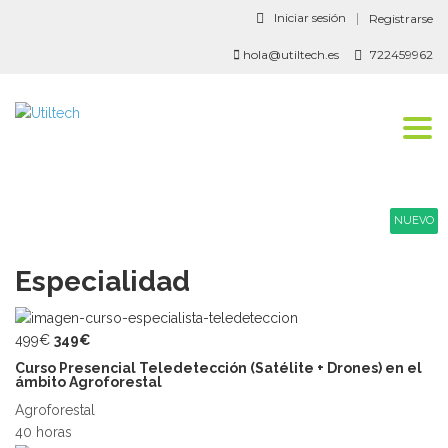
Iniciar sesión
Registrarse
hola@utiltech.es
722459962
Togg
navi
NUEVO
NUEVO
Especialidad
499€
349€
Curso Presencial Teledetección (Satélite + Drones) en el
ámbito Agroforestal
Agroforestal
40 horas