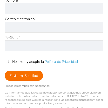
Nombre*
Correo electrónico*
Teléfono:*
He leído y acepto la
Política de Privacidad
*Todos los campos son necesarios
Le informamos que los datos de carácter personal que nos proporcione en
este formulario de contacto, serán tratados por UTILTECH UAV S.L. como
responsable de esta web para responder a las consultas planteadas y poder
informarle sobre nuestros productos y servicios.