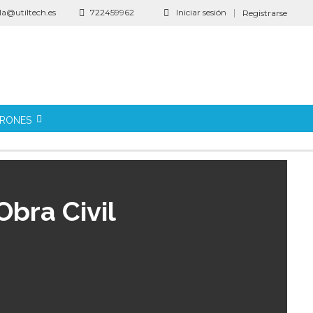
la@utiltech.es
722459962
Iniciar sesión
Registrarse
DRONES
Obra Civil