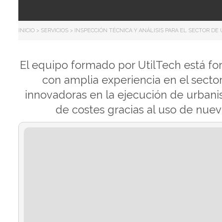
INICIO
>
SERVICIOS
>
INSPECCIÓN TÉCNICA Y ANÁLISIS PARA EL SECTOR DE 
El equipo formado por UtilTech está fo
con amplia experiencia en el sector
innovadoras en la ejecución de urbanis
de costes gracias al uso de nuev