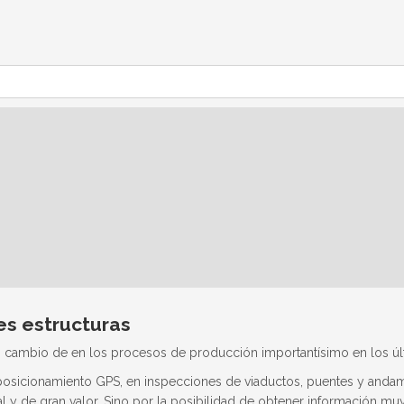
es estructuras
on cambio de en los procesos de producción importantísimo en los úl
posicionamiento GPS, en inspecciones de viaductos, puentes y andamia
 y de gran valor. Sino por la posibilidad de obtener información muy 