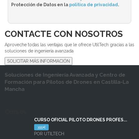
Protección de Datos en la
politica de privacidad
.
CONTACTE CON NOSOTROS
Aproveche todas las ventajas que le ofrece UtilTech gracias a las
soluciones de ingeniería avanzada
SOLICITAR MÁS INFORMACIÓN
Soluciones de Ingeniería Avanzada y Centro de
Formación para Pilotos de Drones en Castilla-La
Mancha
Cursos
CURSO OFICIAL PILOTO DRONES PROFES...
399€
POR UTILTECH