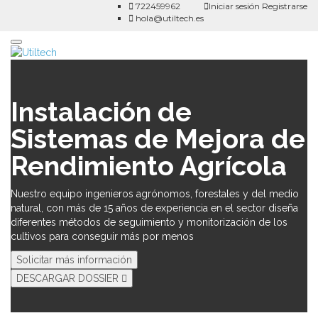
722459962
Iniciar sesión
Registrarse
hola@utiltech.es
Toggle
navigation
Instalación de
Sistemas de Mejora de
Rendimiento Agrícola
Nuestro equipo ingenieros agrónomos, forestales y del medio
natural, con más de 15 años de experiencia en el sector diseña
diferentes métodos de seguimiento y monitorización de los
cultivos para conseguir más por menos
Solicitar más información
DESCARGAR DOSSIER