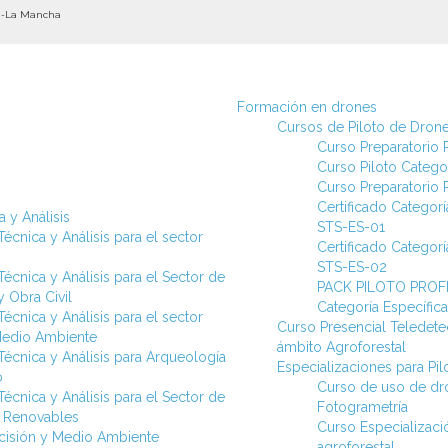
la-La Mancha
Formación en drones
Cursos de Piloto de Dron
Curso Preparatorio P
Curso Piloto Categor
Curso Preparatorio P
Certificado Categorí
 y Análisis
STS-ES-01
écnica y Análisis para el sector
Certificado Categorí
STS-ES-02
écnica y Análisis para el Sector de
PACK PILOTO PROFE
 Obra Civil
Categoría Específi
écnica y Análisis para el sector
Curso Presencial Teledetec
Medio Ambiente
ámbito Agroforestal
Técnica y Análisis para Arqueología
Especializaciones para Pi
o
Curso de uso de dr
écnica y Análisis para el Sector de
Fotogrametría
s Renovables
Curso Especializac
ecisión y Medio Ambiente
agroforestal.