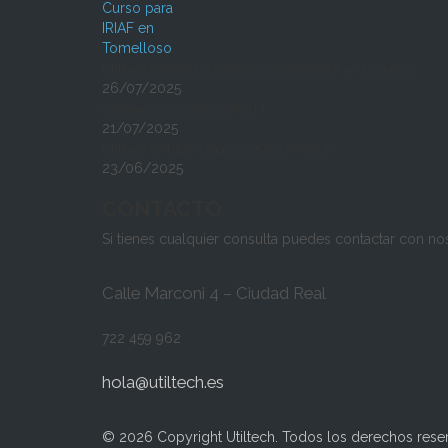
UtilTech imparte un nuevo Curso para IRIAF en Tomelloso
26/07/2025
Volvemos a volar en el IVICAM
21/07/2025
UtilTech en DES Málaga 2025 con FiveCLM
23/06/2025
CONTACTO
Si tienes cualquier consulta puedes contactar con n
Calle Marconi 4 – Ciudad Real
722 459 962
hola@utiltech.es
© 2026 Copyright Utiltech. Todos los derechos rese