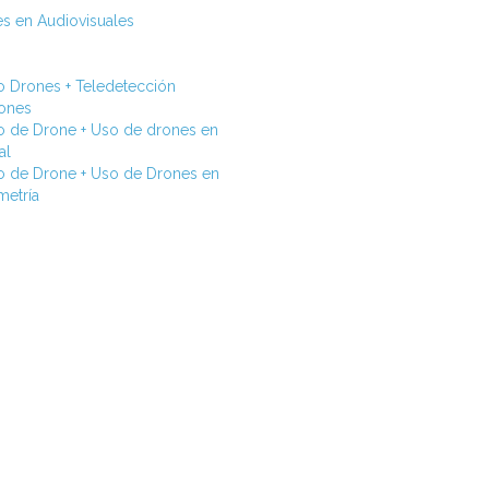
s en Audiovisuales
o Drones + Teledetección
rones
o de Drone + Uso de drones en
al
o de Drone + Uso de Drones en
metría