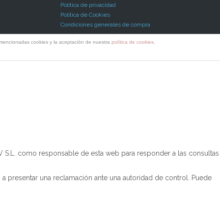
Política de privacidad
Política de Cookies
Condiciones generales de compra
s mencionadas cookies y la aceptación de nuestra
política de cookies
.
V S.L. como responsable de esta web para responder a las consultas
o a presentar una reclamación ante una autoridad de control. Puede