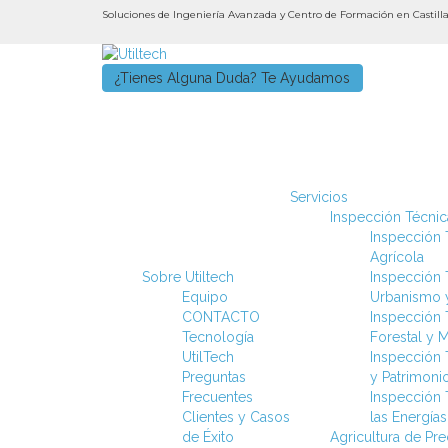
Soluciones de Ingeniería Avanzada y Centro de Formación en Castil
¿Tienes Alguna Duda? Te Ayudamos
Servicios
Inspección Técnica
Inspección T
Agrícola
Sobre Utiltech
Inspección T
Equipo
Urbanismo y
CONTACTO
Inspección T
Tecnología
Forestal y 
UtilTech
Inspección 
Preguntas
y Patrimoni
Frecuentes
Inspección T
Clientes y Casos
las Energía
de Éxito
Agricultura de Pr