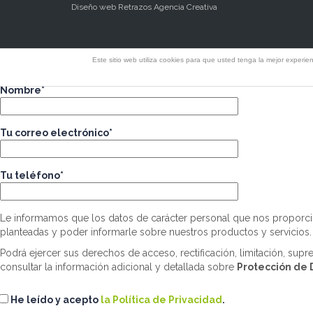
Diseño web Retrazos Agencia Creativa
Descarga dossier Edificaciones
Este sitio web utiliza cookies para que usted tenga la mejor exper
Rellena este formulario y recibirás un email con el enlace de descar
Nombre*
Tu correo electrónico*
Tu teléfono*
Le informamos que los datos de carácter personal que nos proporci
planteadas y poder informarle sobre nuestros productos y servicios.
Podrá ejercer sus derechos de acceso, rectificación, limitación, sup
consultar la información adicional y detallada sobre
Protección de 
He leído y acepto
la Política de Privacidad
.