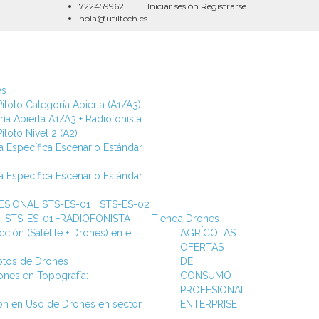
722459962
Iniciar sesión
Registrarse
hola@utiltech.es
es
iloto Categoría Abierta (A1/A3)
ía Abierta A1/A3 + Radiofonista
iloto Nivel 2 (A2)
a Específica Escenario Estándar
a Específica Escenario Estándar
SIONAL STS-ES-01 + STS-ES-02
ca. STS-ES-01 +RADIOFONISTA
Tienda Drones
ción (Satélite + Drones) en el
AGRÍCOLAS
OFERTAS
lotos de Drones
DE
ones en Topografía:
CONSUMO
PROFESIONAL
ión en Uso de Drones en sector
ENTERPRISE