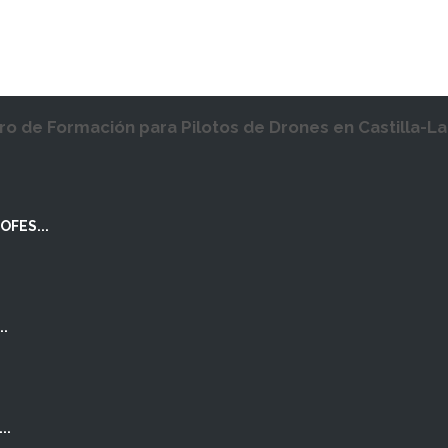
ro de Formación para Pilotos de Drones en Castilla-L
OFES...
..
..