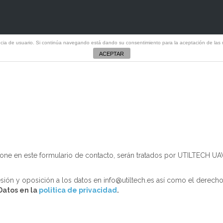
iencia de usuario. Si continúa navegando está dando su consentimiento para la aceptación de la
ga del dossier de Edificaciones
ACEPTAR
one en este formulario de contacto, serán tratados por UTILTECH UA
resión y oposición a los datos en info@utiltech.es así como el derech
Datos en la
politica de privacidad
.