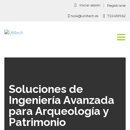
Iniciar sesión
Registrarse
hola@utiltech.es
722459962
Togg
navi
Soluciones de
Ingeniería Avanzada
para Arqueología y
Patrimonio