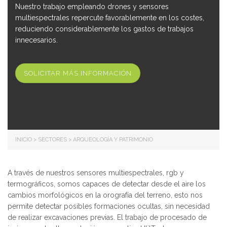
Nuestro trabajo empleando drones y sensores
multiespectrales repercute favorablemente en los costes,
reduciendo considerablemente los gastos de trabajos
innecesarios.
SOLICITAR MÁS INFORMACIÓN
INICIO
>
SECTORES
>
ARQUEOLOGÍA Y PATRIMONIO
A través de nuestros sensores multiespectrales, rgb y
termográficos, somos capaces de detectar desde el aire los
cambios morfológicos en la orografía del terreno, esto nos
permite detectar posibles formaciones ocultas, sin necesidad
de realizar excavaciones previas. El trabajo de procesado de