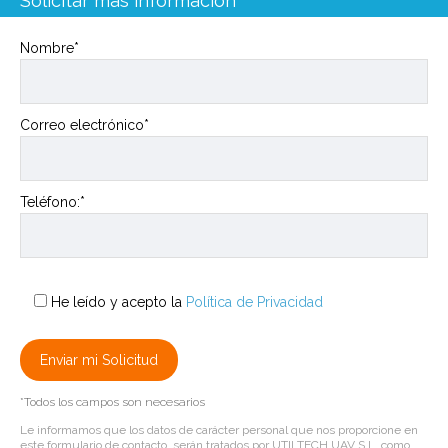
Solicitar más información
Nombre*
Correo electrónico*
Teléfono:*
He leído y acepto la
Política de Privacidad
*Todos los campos son necesarios
Le informamos que los datos de carácter personal que nos proporcione en
este formulario de contacto, serán tratados por UTILTECH UAV S.L. como