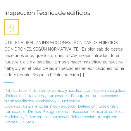
Inspección Técnica de edificios
23
SEP
UTILTECH REALIZA INSPECCIONES TÉCNICAS DE EDIFICIOS
CON DRONES, SEGÚN NORMATIVA ITE Es bien sabido desde
hace unos años que los drones o UAV, se han introducido en
nuestro día a día para facilitarnos y hacer más eficiente nuestro
trabajo y en el caso de las inspecciones en edificaciones no ha
sido diferente. Según la ITE (Inspección […]
Publicado en:
Aislamiento térmico y acústico
,
certificación energética
,
Detección filtraciones y humedades
,
Fotogrametría
,
Inspecciones
tecnicas edificios
,
Modelado 3D
,
Normativa
Etiquetas:
Aislamiento térmico y acústico
,
Detección filtraciones y
humedades
,
Drones
,
Fotogrametría
,
Inspección técnica de edificios
,
Modelado 3D
,
sensores de humedad
,
Teledetección
,
trabajo con
Drones
,
UtilTech