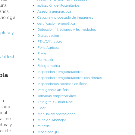
 una
aplicación de fitosanitarios
años,
Asesoría aeronáutica
cnología
Captura y procesado de imagenes
certificación energética
Detección filtraciones y humedades
ptura y
Digitalización
FENAVIN 2025
,
Feria Agrícola
FIMA
UtilTech
Formación
Fotogrametría
Inspección aerogeneradores
ola
Inspección aerogeneradores con drones
Inspecciones tecnicas edificios
Inteligencia artificial
Jornadas empresariales
 a
kit digital Ciudad Real
asado
Lidar
r al
Manual de operaciones
cas de
Mina de Abenójar
tura y
minería
o, etc…
Modelado 3D