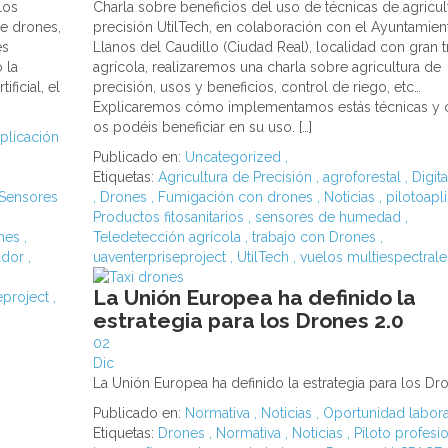
los
Charla sobre beneficios del uso de técnicas de agricul
e drones,
precisión UtilTech, en colaboración con el Ayuntamien
es
Llanos del Caudillo (Ciudad Real), localidad con gran t
 la
agrícola, realizaremos una charla sobre agricultura de
ificial, el
precisión, usos y beneficios, control de riego, etc…
Explicaremos cómo implementamos estás técnicas y
os podéis beneficiar en su uso. […]
plicación
Publicado en:
Uncategorized
,
Etiquetas:
Agricultura de Precisión
,
agroforestal
,
Digit
 Sensores
,
Drones
,
Fumigación con drones
,
Noticias
,
pilotoapl
Productos fitosanitarios
,
sensores de humedad
,
nes
,
Teledetección agrícola
,
trabajo con Drones
,
cador
,
uaventerpriseproject
,
UtilTech
,
vuelos multiespectral
La Unión Europea ha definido la
eproject
,
estrategia para los Drones 2.0
02
Dic
La Unión Europea ha definido la estrategia para los Dr
Publicado en:
Normativa
,
Noticias
,
Oportunidad labora
Etiquetas:
Drones
,
Normativa
,
Noticias
,
Piloto profesi