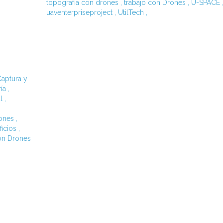
topografía con drones
,
trabajo con Drones
,
U-SPACE
uaventerpriseproject
,
UtilTech
,
aptura y
ía
,
l
,
ones
,
ficios
,
on Drones