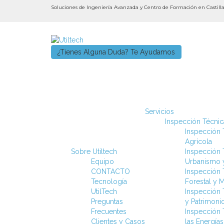
Soluciones de Ingeniería Avanzada y Centro de Formación en Castil
¿Tienes Alguna Duda? Te Ayudamos
Servicios
Inspección Técnica
Inspección T
Agrícola
Sobre Utiltech
Inspección T
Equipo
Urbanismo y
CONTACTO
Inspección T
Tecnología
Forestal y 
UtilTech
Inspección 
Preguntas
y Patrimoni
Frecuentes
Inspección T
Clientes y Casos
las Energía