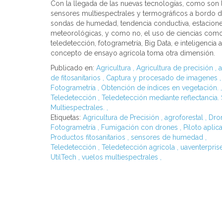
Con la llegada de las nuevas tecnologías, como son 
sensores multiespectrales y termográficos a bordo d
sondas de humedad, tendencia conductiva, estacion
meteorológicas, y como no, el uso de ciencias como
teledetección, fotogrametría, Big Data, e inteligencia art
concepto de ensayo agrícola toma otra dimensión.
Publicado en:
Agricultura
,
Agricultura de precisión
,
a
de fitosanitarios
,
Captura y procesado de imagenes
,
Fotogrametría
,
Obtención de índices en vegetación.
,
Teledetección
,
Teledetección mediante reflectancia.
Multiespectrales.
,
Etiquetas:
Agricultura de Precisión
,
agroforestal
,
Dro
Fotogrametría
,
Fumigación con drones
,
Piloto apli
Productos fitosanitarios
,
sensores de humedad
,
Teledetección
,
Teledetección agrícola
,
uaventerpris
UtilTech
,
vuelos multiespectrales
,