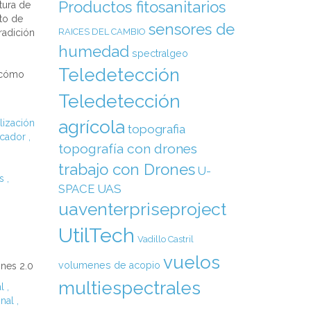
Productos fitosanitarios
tura de
to de
sensores de
RAICES DEL CAMBIO
radición
humedad
spectralgeo
Teledetección
 cómo
Teledetección
agrícola
alización
topografia
icador
,
topografía con drones
trabajo con Drones
U-
es
,
SPACE
UAS
uaventerpriseproject
UtilTech
Vadillo Castril
vuelos
volumenes de acopio
ones 2.0
multiespectrales
l
,
onal
,