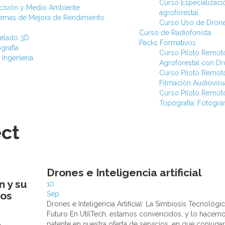
Curso Especializac
ecisión y Medio Ambiente
agroforestal.
stemas de Mejora de Rendimiento
Curso Uso de Drone
Curso de Radiofonista
elado 3D
Packs Formativos
grafía
Curso Piloto Remot
 Ingeniería
Agroforestal con D
Curso Piloto Remot
Filmación Audiovisu
Curso Piloto Remot
Topografía: Fotogra
ect
Drones e Inteligencia artificial
n y su
10
vos
Sep
Drones e Inteligencia Artificial: La Simbiosis Tecnológi
Futuro En UtilTech, estamos convencidos, y lo hacem
patente en nuestra oferta de servicios, en que conjugar