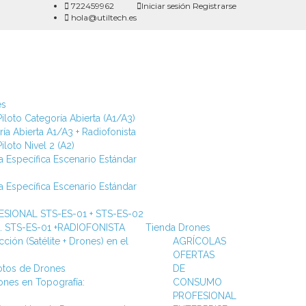
722459962
Iniciar sesión
Registrarse
hola@utiltech.es
es
iloto Categoría Abierta (A1/A3)
ía Abierta A1/A3 + Radiofonista
iloto Nivel 2 (A2)
a Específica Escenario Estándar
a Específica Escenario Estándar
SIONAL STS-ES-01 + STS-ES-02
ca. STS-ES-01 +RADIOFONISTA
Tienda Drones
ción (Satélite + Drones) en el
AGRÍCOLAS
OFERTAS
lotos de Drones
DE
ones en Topografía:
CONSUMO
PROFESIONAL