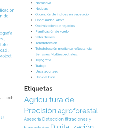
Normativa
Noticias
licación
Obtención de índices en vegetación.
n de
Oportunidad laboral
Optimización de regadios
Planificación de vuelo
ografía
,
taller drones
es
,
Teledetección
iloto
Teledetección mediante reflectancia.
edad
,
Sensores Multiespectrales.
project
,
Topografía
Trabajo
Uncategorized
a
Uso del Dron
Etiquetas
Agricultura de
tilTech,
Precisión
agroforestal
U-
Detección filtraciones y
Asesoría
Digitalización
humedades