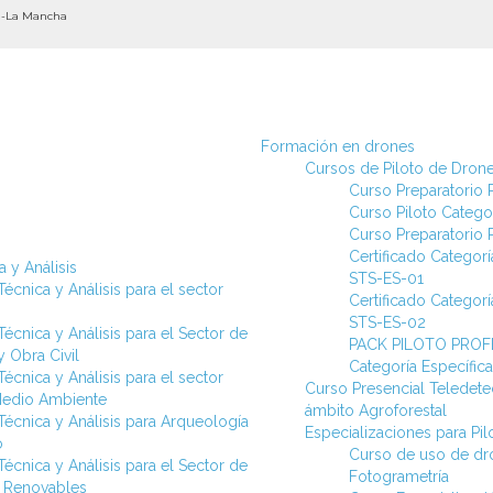
la-La Mancha
Formación en drones
Cursos de Piloto de Dron
Curso Preparatorio P
Curso Piloto Categor
Curso Preparatorio P
Certificado Categorí
 y Análisis
STS-ES-01
écnica y Análisis para el sector
Certificado Categorí
STS-ES-02
écnica y Análisis para el Sector de
PACK PILOTO PROFE
 Obra Civil
Categoría Específi
écnica y Análisis para el sector
Curso Presencial Teledetec
Medio Ambiente
ámbito Agroforestal
Técnica y Análisis para Arqueología
Especializaciones para Pi
o
Curso de uso de dr
écnica y Análisis para el Sector de
Fotogrametría
s Renovables