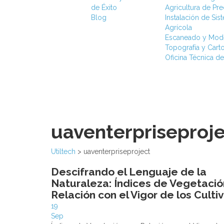
de Éxito
Agricultura de Pr
Blog
Instalación de Si
Agrícola
Escaneado y Mod
Topografía y Carto
Oficina Técnica de
uaventerpriseproj
Utiltech
>
uaventerpriseproject
Descifrando el Lenguaje de la
Naturaleza: Índices de Vegetació
Relación con el Vigor de los Culti
19
Sep