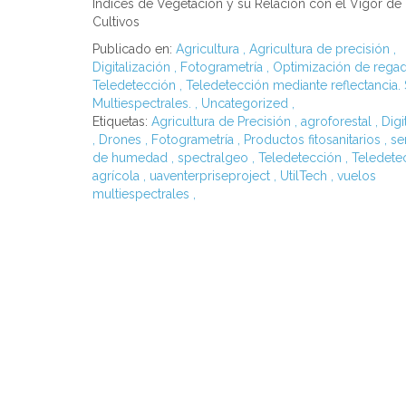
Índices de Vegetación y su Relación con el Vigor de 
Cultivos
Publicado en:
Agricultura
,
Agricultura de precisión
,
Digitalización
,
Fotogrametría
,
Optimización de regad
Teledetección
,
Teledetección mediante reflectancia.
Multiespectrales.
,
Uncategorized
,
Etiquetas:
Agricultura de Precisión
,
agroforestal
,
Digi
,
Drones
,
Fotogrametría
,
Productos fitosanitarios
,
se
de humedad
,
spectralgeo
,
Teledetección
,
Teledete
agrícola
,
uaventerpriseproject
,
UtilTech
,
vuelos
multiespectrales
,