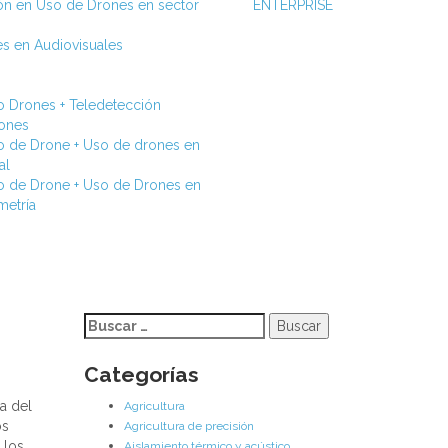
ión en Uso de Drones en sector
ENTERPRISE
s en Audiovisuales
o Drones + Teledetección
rones
o de Drone + Uso de drones en
al
o de Drone + Uso de Drones en
metría
Buscar:
Categorías
ca del
Agricultura
os
Agricultura de precisión
 los
Aislamiento térmico y acústico