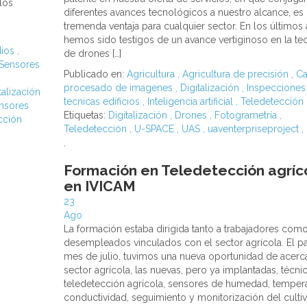
los
diferentes avances tecnológicos a nuestro alcance, es
tremenda ventaja para cualquier sector. En los últimos 
hemos sido testigos de un avance vertiginoso en la te
ios
,
de drones […]
 Sensores
Publicado en:
Agricultura
,
Agricultura de precisión
,
Ca
procesado de imagenes
,
Digitalización
,
Inspecciones
talización
tecnicas edificios
,
Inteligencia artificial
,
Teledetección
nsores
Etiquetas:
Digitalización
,
Drones
,
Fotogrametría
,
cción
Teledetección
,
U-SPACE
,
UAS
,
uaventerpriseproject
,
,
Formación en Teledetección agríc
en IVICAM
23
Ago
La formación estaba dirigida tanto a trabajadores como
desempleados vinculados con el sector agrícola. El p
mes de julio, tuvimos una nueva oportunidad de acerca
sector agrícola, las nuevas, pero ya implantadas, técni
teledetección agrícola, sensores de humedad, tempera
conductividad, seguimiento y monitorización del cultiv