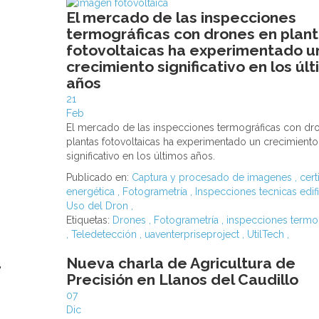
El mercado de las inspecciones
termográficas con drones en plan
fotovoltaicas ha experimentado u
crecimiento significativo en los úl
años
21
Feb
El mercado de las inspecciones termográficas con dr
plantas fotovoltaicas ha experimentado un crecimiento
significativo en los últimos años.
Publicado en:
Captura y procesado de imagenes
,
cert
energética
,
Fotogrametría
,
Inspecciones tecnicas edif
Uso del Dron
,
Etiquetas:
Drones
,
Fotogrametría
,
inspecciones termo
,
Teledetección
,
uaventerpriseproject
,
UtilTech
,
a
Nueva charla de Agricultura de
Precisión en Llanos del Caudillo
07
Dic