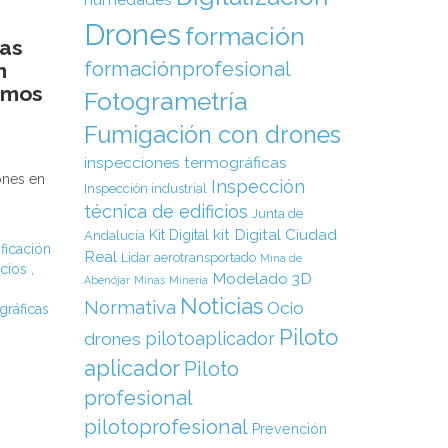
Drones
formación
tas
formaciónprofesional
n
timos
Fotogrametría
Fumigación con drones
inspecciones termográficas
ones en
Inspección
Inspección industrial
técnica de edificios
Junta de
kit Digital Ciudad
Kit Digital
Andalucía
ificación
Real
Lidar aerotransportado
Mina de
icios
,
Modelado 3D
Abenójar
Minas
Minería
Noticias
Normativa
Ocio
gráficas
Piloto
pilotoaplicador
drones
aplicador
Piloto
profesional
pilotoprofesional
Prevención