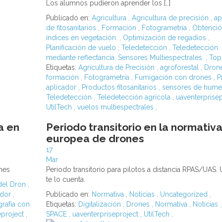
Los alumnos pudieron aprender los […]
Publicado en:
Agricultura
,
Agricultura de precisión
,
ap
de fitosanitarios
,
Formación
,
Fotogrametría
,
Obtenció
índices en vegetación.
,
Optimización de regadios
,
Planificación de vuelo
,
Teledetección
,
Teledetección
mediante reflectancia. Sensores Multiespectrales.
,
Top
Etiquetas:
Agricultura de Precisión
,
agroforestal
,
Dron
formación
,
Fotogrametría
,
Fumigación con drones
,
P
aplicador
,
Productos fitosanitarios
,
sensores de hum
Teledetección
,
Teledetección agrícola
,
uaventerprise
UtilTech
,
vuelos multiespectrales
,
a en
Periodo transitorio en la normativ
europea de drones
17
Mar
ones
Periodo transitorio para pilotos a distancia RPAS/UAS. U
te lo cuenta.
del Dron
,
ador
,
Publicado en:
Normativa
,
Noticias
,
Uncategorized
,
rafía con
Etiquetas:
Digitalización
,
Drones
,
Normativa
,
Noticias
,
eproject
,
SPACE
,
uaventerpriseproject
,
UtilTech
,