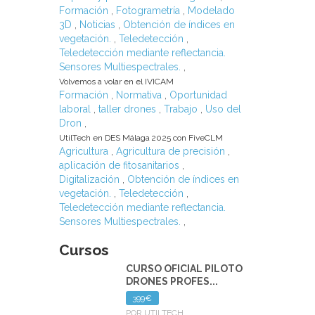
Formación
,
Fotogrametría
,
Modelado
3D
,
Noticias
,
Obtención de índices en
vegetación.
,
Teledetección
,
Teledetección mediante reflectancia.
Sensores Multiespectrales.
,
Volvemos a volar en el IVICAM
Formación
,
Normativa
,
Oportunidad
laboral
,
taller drones
,
Trabajo
,
Uso del
Dron
,
UtilTech en DES Málaga 2025 con FiveCLM
Agricultura
,
Agricultura de precisión
,
aplicación de fitosanitarios
,
Digitalización
,
Obtención de índices en
vegetación.
,
Teledetección
,
Teledetección mediante reflectancia.
Sensores Multiespectrales.
,
Cursos
CURSO OFICIAL PILOTO
DRONES PROFES...
399€
POR UTILTECH