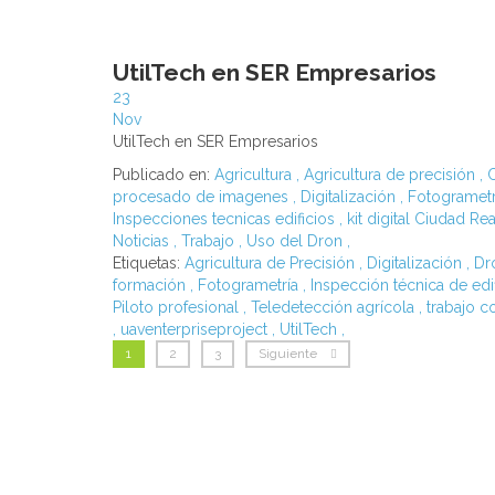
UtilTech en SER Empresarios
23
Nov
UtilTech en SER Empresarios
Publicado en:
Agricultura
,
Agricultura de precisión
,
C
procesado de imagenes
,
Digitalización
,
Fotogrametr
Inspecciones tecnicas edificios
,
kit digital Ciudad Rea
Noticias
,
Trabajo
,
Uso del Dron
,
Etiquetas:
Agricultura de Precisión
,
Digitalización
,
Dr
formación
,
Fotogrametría
,
Inspección técnica de edi
Piloto profesional
,
Teledetección agrícola
,
trabajo c
,
uaventerpriseproject
,
UtilTech
,
1
2
3
Siguiente