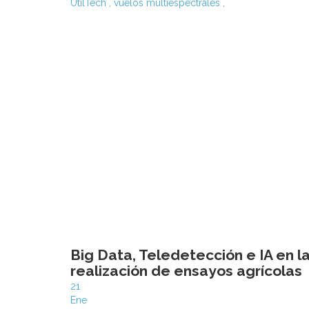
UtilTech
,
vuelos multiespectrales
,
Big Data, Teledetección e IA en l
realización de ensayos agrícolas
21
Ene