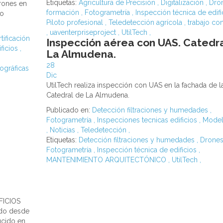
Etiquetas:
Agricultura de Precisión
,
Digitalización
,
Dro
rones en
formación
,
Fotogrametría
,
Inspección técnica de edif
to
Piloto profesional
,
Teledetección agrícola
,
trabajo co
,
uaventerpriseproject
,
UtilTech
,
tificación
Inspección aérea con UAS. Catedr
ficios
,
La Almudena.
28
ográficas
Dic
UtilTech realiza inspección con UAS en la fachada de l
Catedral de La Almudena.
Publicado en:
Detección filtraciones y humedades
,
Fotogrametría
,
Inspecciones tecnicas edificios
,
Model
,
Noticias
,
Teledetección
,
Etiquetas:
Detección filtraciones y humedades
,
Drone
Fotogrametría
,
Inspección técnica de edificios
,
MANTENIMIENTO ARQUITECTÓNICO
,
UtilTech
,
FICIOS
do desde
ucido en