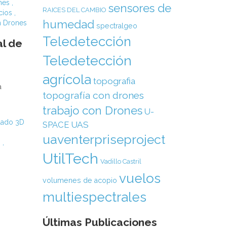
nes
,
sensores de
RAICES DEL CAMBIO
icios
,
humedad
n Drones
spectralgeo
Teledetección
al de
Teledetección
agrícola
topografia
a
topografía con drones
trabajo con Drones
U-
ado 3D
SPACE
UAS
uaventerpriseproject
s
,
UtilTech
Vadillo Castril
vuelos
volumenes de acopio
multiespectrales
Últimas Publicaciones