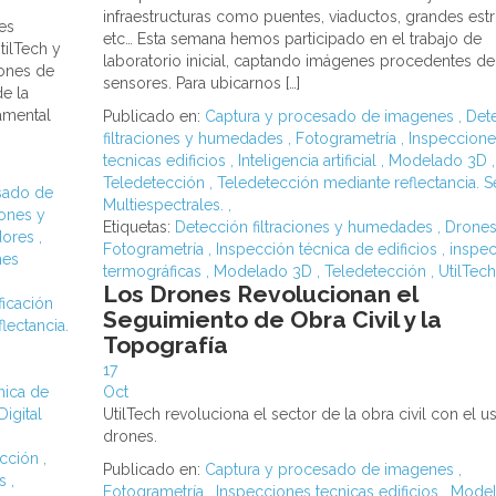
infraestructuras como puentes, viaductos, grandes estr
es
etc… Esta semana hemos participado en el trabajo de
tilTech y
laboratorio inicial, captando imágenes procedentes de
iones de
sensores. Para ubicarnos […]
e la
damental
Publicado en:
Captura y procesado de imagenes
,
Det
filtraciones y humedades
,
Fotogrametría
,
Inspeccione
tecnicas edificios
,
Inteligencia artificial
,
Modelado 3D
,
Teledetección
,
Teledetección mediante reflectancia. 
sado de
Multiespectrales.
,
iones y
Etiquetas:
Detección filtraciones y humedades
,
Drone
dores
,
Fotogrametría
,
Inspección técnica de edificios
,
inspe
nes
termográficas
,
Modelado 3D
,
Teledetección
,
UtilTec
Los Drones Revolucionan el
ficación
Seguimiento de Obra Civil y la
lectancia.
Topografía
17
nica de
Oct
 Digital
UtilTech revoluciona el sector de la obra civil con el u
o
drones.
ección
,
Publicado en:
Captura y procesado de imagenes
,
es
,
Fotogrametría
,
Inspecciones tecnicas edificios
,
Model