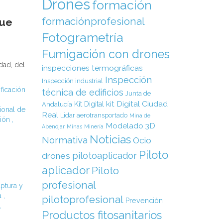
Drones
formación
formaciónprofesional
que
Fotogrametría
Fumigación con drones
dad, del
inspecciones termográficas
Inspección
Inspección industrial
ificación
técnica de edificios
Junta de
kit Digital Ciudad
Kit Digital
Andalucía
ional de
Real
Lidar aerotransportado
Mina de
ción
,
Modelado 3D
Abenójar
Minas
Minería
Noticias
Normativa
Ocio
Piloto
pilotoaplicador
drones
aplicador
Piloto
profesional
ptura y
a
,
pilotoprofesional
Prevención
,
Productos fitosanitarios