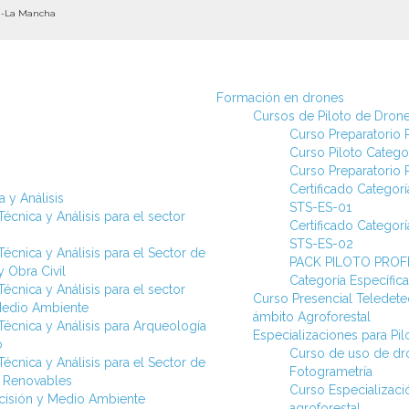
la-La Mancha
Formación en drones
Cursos de Piloto de Dron
Curso Preparatorio P
Curso Piloto Categor
Curso Preparatorio P
Certificado Categorí
 y Análisis
STS-ES-01
écnica y Análisis para el sector
Certificado Categorí
STS-ES-02
écnica y Análisis para el Sector de
PACK PILOTO PROFE
 Obra Civil
Categoría Específi
écnica y Análisis para el sector
Curso Presencial Teledetec
Medio Ambiente
ámbito Agroforestal
Técnica y Análisis para Arqueología
Especializaciones para Pi
o
Curso de uso de dr
écnica y Análisis para el Sector de
Fotogrametría
s Renovables
Curso Especializac
ecisión y Medio Ambiente
agroforestal.