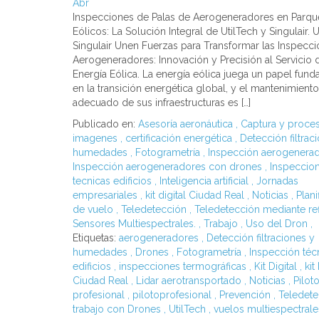
Abr
Inspecciones de Palas de Aerogeneradores en Parqu
Eólicos: La Solución Integral de UtilTech y Singulair. U
Singulair Unen Fuerzas para Transformar las Inspecc
Aerogeneradores: Innovación y Precisión al Servicio d
Energía Eólica. La energía eólica juega un papel fun
en la transición energética global, y el mantenimiento
adecuado de sus infraestructuras es […]
Publicado en:
Asesoría aeronáutica
,
Captura y proce
imagenes
,
certificación energética
,
Detección filtrac
humedades
,
Fotogrametría
,
Inspección aerogenera
Inspección aerogeneradores con drones
,
Inspeccio
tecnicas edificios
,
Inteligencia artificial
,
Jornadas
empresariales
,
kit digital Ciudad Real
,
Noticias
,
Plani
de vuelo
,
Teledetección
,
Teledetección mediante ref
Sensores Multiespectrales.
,
Trabajo
,
Uso del Dron
,
Etiquetas:
aerogeneradores
,
Detección filtraciones y
humedades
,
Drones
,
Fotogrametría
,
Inspección téc
edificios
,
inspecciones termográficas
,
Kit Digital
,
kit
Ciudad Real
,
Lidar aerotransportado
,
Noticias
,
Pilot
profesional
,
pilotoprofesional
,
Prevención
,
Teledet
trabajo con Drones
,
UtilTech
,
vuelos multiespectral