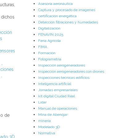
Asesoría aeronáutica
ucturas,
Captura y procesado de imagenes
certificación energética
 dichos
Detección filtraciones y humedades
Digitalización
ección
FENAVIN 2025
s
Feria Agrícola
FIMA
Sensores
Formación
Fotogrametría
s
,
Inspección aerogeneradores
cciones
Inspección aerogeneradores con drones
h
,
Inspecciones tecnicas edificios
Inteligencia artificial
Jornadas empresariales
kit digital Ciudad Real
Lidar
Manual de operaciones
Mina de Abenójar
so de
minería
Modelado 3D
Normativa
ado 3D