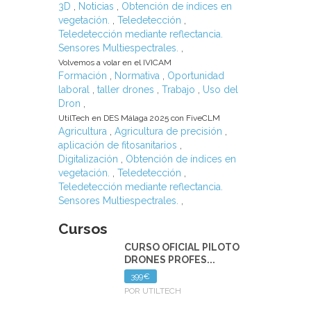
3D
,
Noticias
,
Obtención de índices en
vegetación.
,
Teledetección
,
Teledetección mediante reflectancia.
Sensores Multiespectrales.
,
Volvemos a volar en el IVICAM
Formación
,
Normativa
,
Oportunidad
laboral
,
taller drones
,
Trabajo
,
Uso del
Dron
,
UtilTech en DES Málaga 2025 con FiveCLM
Agricultura
,
Agricultura de precisión
,
aplicación de fitosanitarios
,
Digitalización
,
Obtención de índices en
vegetación.
,
Teledetección
,
Teledetección mediante reflectancia.
Sensores Multiespectrales.
,
Cursos
CURSO OFICIAL PILOTO
DRONES PROFES...
399€
POR UTILTECH