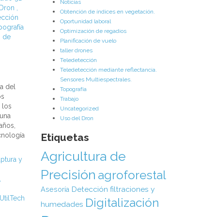
Noticias
 Dron
,
Obtención de índices en vegetación.
ección
Oportunidad laboral
pografía
Optimización de regadios
 de
Planificación de vuelo
taller drones
Teledetección
Teledetección mediante reflectancia.
Sensores Multiespectrales.
ca del
Topografía
os
Trabajo
 los
Uncategorized
 una
Uso del Dron
años,
cnología
Etiquetas
Agricultura de
ptura y
Precisión
agroforestal
,
Detección filtraciones y
Asesoría
UtilTech
Digitalización
humedades