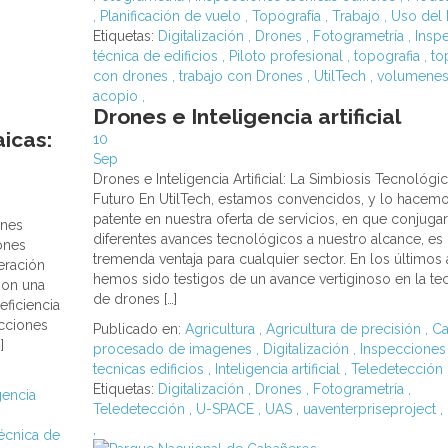
,
Planificación de vuelo
,
Topografía
,
Trabajo
,
Uso del
Etiquetas:
Digitalización
,
Drones
,
Fotogrametría
,
Insp
técnica de edificios
,
Piloto profesional
,
topografia
,
to
con drones
,
trabajo con Drones
,
UtilTech
,
volumenes
acopio
,
Drones e Inteligencia artificial
icas:
10
Sep
Drones e Inteligencia Artificial: La Simbiosis Tecnológi
Futuro En UtilTech, estamos convencidos, y lo hacem
patente en nuestra oferta de servicios, en que conjugar
ones
diferentes avances tecnológicos a nuestro alcance, es
iones
tremenda ventaja para cualquier sector. En los últimos 
eración
hemos sido testigos de un avance vertiginoso en la te
 son una
de drones […]
eficiencia
ecciones
Publicado en:
Agricultura
,
Agricultura de precisión
,
Ca
]
procesado de imagenes
,
Digitalización
,
Inspecciones
tecnicas edificios
,
Inteligencia artificial
,
Teledetección
Etiquetas:
Digitalización
,
Drones
,
Fotogrametría
,
gencia
Teledetección
,
U-SPACE
,
UAS
,
uaventerpriseproject
,
,
écnica de