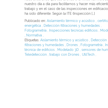
nuestro día a día para facilitarnos y hacer más eficien
trabajo y en el caso de las inspecciones en edificaci
ha sido diferente. Según la ITE (Inspección […]
Publicado en:
Aislamiento térmico y acústico
,
certifi
energética
,
Detección filtraciones y humedades
,
Fotogrametría
,
Inspecciones tecnicas edificios
,
Mod
,
Normativa
,
Etiquetas:
Aislamiento térmico y acústico
,
Detección
filtraciones y humedades
,
Drones
,
Fotogrametría
,
I
técnica de edificios
,
Modelado 3D
,
sensores de h
Teledetección
,
trabajo con Drones
,
UtilTech
,