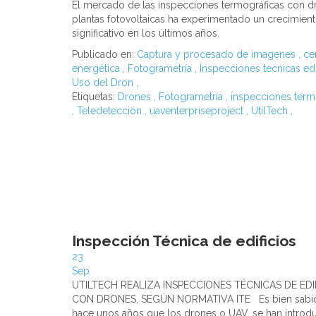
El mercado de las inspecciones termográficas con d
plantas fotovoltaicas ha experimentado un crecimien
significativo en los últimos años.
Publicado en:
Captura y procesado de imagenes
,
cer
energética
,
Fotogrametría
,
Inspecciones tecnicas edi
Uso del Dron
,
Etiquetas:
Drones
,
Fotogrametría
,
inspecciones term
,
Teledetección
,
uaventerpriseproject
,
UtilTech
,
Inspección Técnica de edificios
23
Sep
UTILTECH REALIZA INSPECCIONES TÉCNICAS DE EDI
CON DRONES, SEGÚN NORMATIVA ITE Es bien sabi
hace unos años que los drones o UAV, se han introd