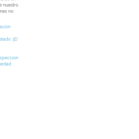
te nuestro
ones no
cación
elado 3D
nspección
umedad
,