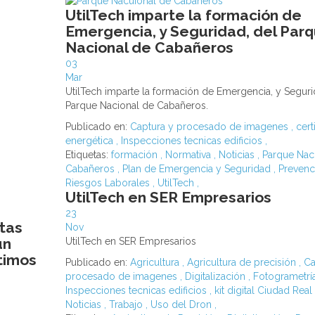
UtilTech imparte la formación de
Emergencia, y Seguridad, del Par
Nacional de Cabañeros
03
Mar
UtilTech imparte la formación de Emergencia, y Seguri
Parque Nacional de Cabañeros.
Publicado en:
Captura y procesado de imagenes
,
cert
energética
,
Inspecciones tecnicas edificios
,
Etiquetas:
formación
,
Normativa
,
Noticias
,
Parque Nac
Cabañeros
,
Plan de Emergencia y Seguridad
,
Preven
Riesgos Laborales
,
UtilTech
,
UtilTech en SER Empresarios
23
tas
Nov
un
UtilTech en SER Empresarios
ltimos
Publicado en:
Agricultura
,
Agricultura de precisión
,
Ca
procesado de imagenes
,
Digitalización
,
Fotogrametrí
Inspecciones tecnicas edificios
,
kit digital Ciudad Real
Noticias
,
Trabajo
,
Uso del Dron
,