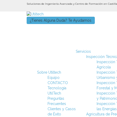
Soluciones de Ingeniería Avanzada y Centro de Formación en Castil
¿Tienes Alguna Duda? Te Ayudamos
Servicios
Inspección Técnica
Inspección T
Agrícola
Sobre Utiltech
Inspección T
Equipo
Urbanismo y
CONTACTO
Inspección T
Tecnología
Forestal y 
UtilTech
Inspección 
Preguntas
y Patrimoni
Frecuentes
Inspección T
Clientes y Casos
las Energía
de Éxito
Agricultura de Pr