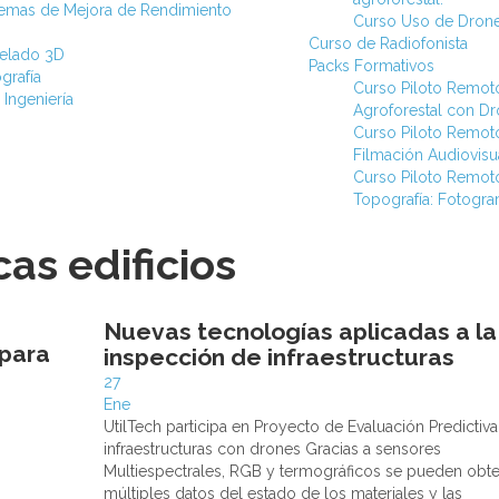
stemas de Mejora de Rendimiento
Curso Uso de Drone
Curso de Radiofonista
elado 3D
Packs Formativos
grafía
Curso Piloto Remot
 Ingeniería
Agroforestal con D
Curso Piloto Remot
Filmación Audiovisu
Curso Piloto Remot
Topografía: Fotogra
as edificios
Nuevas tecnologías aplicadas a la
 para
inspección de infraestructuras
27
Ene
UtilTech participa en Proyecto de Evaluación Predictiv
infraestructuras con drones Gracias a sensores
Multiespectrales, RGB y termográficos se pueden obt
múltiples datos del estado de los materiales y las