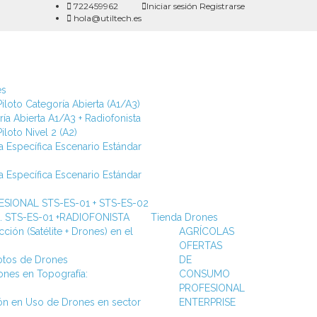
722459962
Iniciar sesión
Registrarse
hola@utiltech.es
es
iloto Categoría Abierta (A1/A3)
ía Abierta A1/A3 + Radiofonista
iloto Nivel 2 (A2)
a Específica Escenario Estándar
a Específica Escenario Estándar
SIONAL STS-ES-01 + STS-ES-02
ca. STS-ES-01 +RADIOFONISTA
Tienda Drones
ción (Satélite + Drones) en el
AGRÍCOLAS
OFERTAS
lotos de Drones
DE
ones en Topografía:
CONSUMO
PROFESIONAL
ión en Uso de Drones en sector
ENTERPRISE