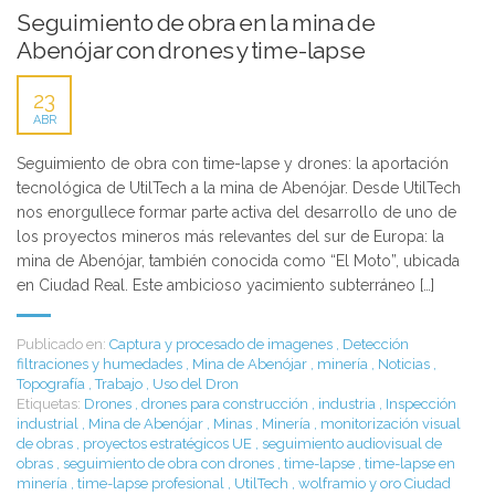
Seguimiento de obra en la mina de
Abenójar con drones y time-lapse
23
ABR
Seguimiento de obra con time-lapse y drones: la aportación
tecnológica de UtilTech a la mina de Abenójar. Desde UtilTech
nos enorgullece formar parte activa del desarrollo de uno de
los proyectos mineros más relevantes del sur de Europa: la
mina de Abenójar, también conocida como “El Moto”, ubicada
en Ciudad Real. Este ambicioso yacimiento subterráneo […]
Publicado en:
Captura y procesado de imagenes
,
Detección
filtraciones y humedades
,
Mina de Abenójar
,
minería
,
Noticias
,
Topografía
,
Trabajo
,
Uso del Dron
Etiquetas:
Drones
,
drones para construcción
,
industria
,
Inspección
industrial
,
Mina de Abenójar
,
Minas
,
Minería
,
monitorización visual
de obras
,
proyectos estratégicos UE
,
seguimiento audiovisual de
obras
,
seguimiento de obra con drones
,
time-lapse
,
time-lapse en
minería
,
time-lapse profesional
,
UtilTech
,
wolframio y oro Ciudad