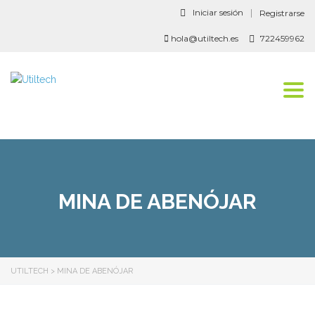
Iniciar sesión
Registrarse
hola@utiltech.es
722459962
Togg
navi
MINA DE ABENÓJAR
UTILTECH
>
MINA DE ABENÓJAR