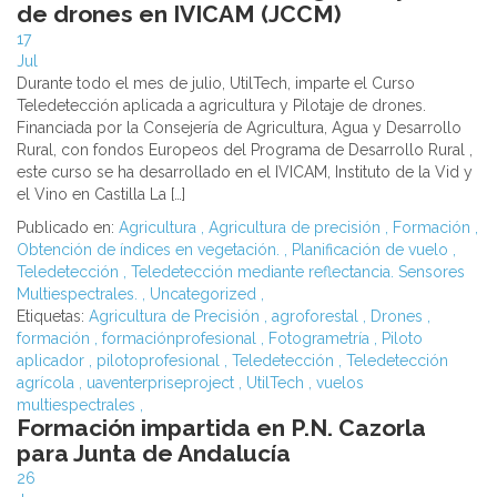
de drones en IVICAM (JCCM)
17
Jul
Durante todo el mes de julio, UtilTech, imparte el Curso
Teledetección aplicada a agricultura y Pilotaje de drones.
Financiada por la Consejería de Agricultura, Agua y Desarrollo
Rural, con fondos Europeos del Programa de Desarrollo Rural ,
este curso se ha desarrollado en el IVICAM, Instituto de la Vid y
el Vino en Castilla La […]
Publicado en:
Agricultura
,
Agricultura de precisión
,
Formación
,
Obtención de índices en vegetación.
,
Planificación de vuelo
,
Teledetección
,
Teledetección mediante reflectancia. Sensores
Multiespectrales.
,
Uncategorized
,
Etiquetas:
Agricultura de Precisión
,
agroforestal
,
Drones
,
formación
,
formaciónprofesional
,
Fotogrametría
,
Piloto
aplicador
,
pilotoprofesional
,
Teledetección
,
Teledetección
agrícola
,
uaventerpriseproject
,
UtilTech
,
vuelos
multiespectrales
,
Formación impartida en P.N. Cazorla
para Junta de Andalucía
26