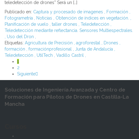
teledetección de drones” Será un […]
Publicado en:
Captura y procesado de imagenes
,
Formación
,
Fotogrametría
,
Noticias
,
Obtención de índices en vegetación.
,
Planificación de vuelo
,
taller drones
,
Teledetección
,
Teledetección mediante reflectancia. Sensores Multiespectrales.
,
Uso del Dron
,
Etiquetas:
Agricultura de Precisión
,
agroforestal
,
Drones
,
formación
,
formaciónprofesional
,
Junta de Andalucía
,
Teledetección
,
UtilTech
,
Vadillo Castril
,
1
2
Siguiente
Soluciones de Ingeniería Avanzada y Centro de
Formación para Pilotos de Drones en Castilla-La
Mancha
Cursos