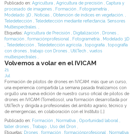
Publicado en:
Agricultura
,
Agricultura de precisión
,
Captura y
procesado de imagenes
,
Formación
,
Fotogrametría
,
Modelado 3D
,
Noticias
,
Obtención de índices en vegetación.
,
Teledetección
,
Teledetección mediante reflectancia. Sensores
Multiespectrales.
,
Etiquetas:
Agricultura de Precisión
,
Digitalización
,
Drones
,
formación
,
formaciónprofesional
,
Fotogrametría
,
Modelado 3D
,
Teledetección
,
Teledetección agrícola
,
topografia
,
topografía
con drones
,
trabajo con Drones
,
UtilTech
,
vuelos
multiespectrales
,
Volvemos a volar en el IVICAM
21
Jul
Formación de pilotos de drones en IVICAM: más que un curso,
una experiencia compartida La semana pasada finalizamos con
orgullo una nueva edición de nuestro curso oficial de pilotos de
drones en IVICAM (Tomelloso), una formación desarrollada por
UtilTech y dirigida a profesionales del ámbito agrario, técnico y
de emergencias, en colaboración con el Instituto […]
Publicado en:
Formación
,
Normativa
,
Oportunidad laboral
,
taller drones
,
Trabajo
,
Uso del Dron
,
Etiquetas:
Drones
,
formación
,
formaciónprofesional
,
Normativa