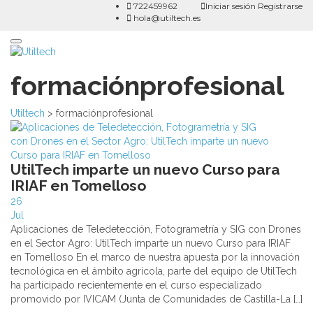
722459962
Iniciar sesión
Registrarse
hola@utiltech.es
Toggle
navigation
formaciónprofesional
Utiltech
>
formaciónprofesional
UtilTech imparte un nuevo Curso para
IRIAF en Tomelloso
26
Jul
Aplicaciones de Teledetección, Fotogrametría y SIG con Drones
en el Sector Agro: UtilTech imparte un nuevo Curso para IRIAF
en Tomelloso En el marco de nuestra apuesta por la innovación
tecnológica en el ámbito agrícola, parte del equipo de UtilTech
ha participado recientemente en el curso especializado
promovido por IVICAM (Junta de Comunidades de Castilla-La […]