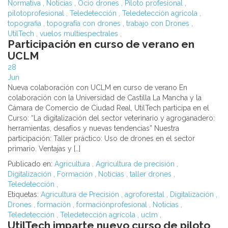
Normativa
,
Noticias
,
Ocio drones
,
Piloto profesional
,
pilotoprofesional
,
Teledetección
,
Teledetección agrícola
,
topografia
,
topografía con drones
,
trabajo con Drones
,
UtilTech
,
vuelos multiespectrales
,
Participación en curso de verano en
UCLM
28
Jun
Nueva colaboración con UCLM en curso de verano En
colaboración con la Universidad de Castilla La Mancha y la
Cámara de Comercio de Ciudad Real, UtilTech participa en el
Curso: “La digitalización del sector veterinario y agroganadero:
herramientas, desafíos y nuevas tendencias” Nuestra
participación: Taller práctico: Uso de drones en el sector
primario. Ventajas y […]
Publicado en:
Agricultura
,
Agricultura de precisión
,
Digitalización
,
Formación
,
Noticias
,
taller drones
,
Teledetección
,
Etiquetas:
Agricultura de Precisión
,
agroforestal
,
Digitalización
,
Drones
,
formación
,
formaciónprofesional
,
Noticias
,
Teledetección
,
Teledetección agrícola
,
uclm
,
UtilTech imparte nuevo curso de piloto