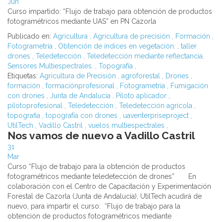
Jun
Curso impartido: “Flujo de trabajo para obtención de productos
fotogramétricos mediante UAS” en PN Cazorla
Publicado en:
Agricultura
,
Agricultura de precisión
,
Formación
,
Fotogrametría
,
Obtención de índices en vegetación.
,
taller
drones
,
Teledetección
,
Teledetección mediante reflectancia.
Sensores Multiespectrales.
,
Topografía
,
Etiquetas:
Agricultura de Precisión
,
agroforestal
,
Drones
,
formación
,
formaciónprofesional
,
Fotogrametría
,
Fumigación
con drones
,
Junta de Andalucía
,
Piloto aplicador
,
pilotoprofesional
,
Teledetección
,
Teledetección agrícola
,
topografia
,
topografía con drones
,
uaventerpriseproject
,
UtilTech
,
Vadillo Castril
,
vuelos multiespectrales
,
Nos vamos de nuevo a Vadillo Castril
31
Mar
Curso “Flujo de trabajo para la obtención de productos
fotogramétricos mediante teledetección de drones” En
colaboración con el Centro de Capacitación y Experimentación
Forestal de Cazorla (Junta de Andalucía), UtilTech acudirá de
nuevo, para impartir el curso: “Flujo de trabajo para la
obtención de productos fotogramétricos mediante