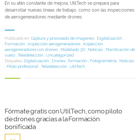
En su afán constante de mejora, UtilTech se prepara para
desarrollar nuevas líneas de trabajo, como son las inspecciones
de aerogeneradores mediante drones.
Publicado en:
Captura y procesado de imagenes
,
Digitalización
,
Formación
,
Inspección aerogeneradores
,
Inspección
aerogeneradores con drones
,
Modelado 3D
,
Noticias
,
Planificación de
vuelo
,
Teledetección
,
Uncategorized
Etiquetas:
Digitalización
,
Drones
,
formación
,
Fotogrametría
,
Noticias
,
Piloto profesional
,
Teledetección
,
UtilTech
Fórmate gratis con UtilTech, como piloto
de drones gracias a la Formación
bonificada