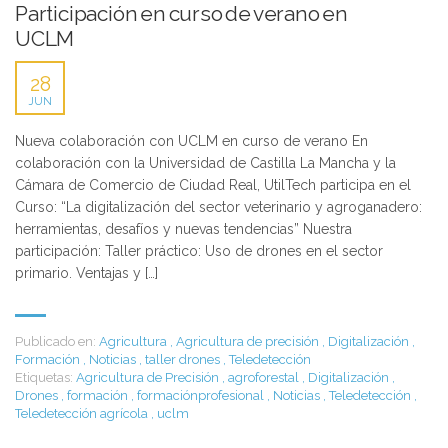
Participación en curso de verano en
UCLM
28
JUN
Nueva colaboración con UCLM en curso de verano En
colaboración con la Universidad de Castilla La Mancha y la
Cámara de Comercio de Ciudad Real, UtilTech participa en el
Curso: “La digitalización del sector veterinario y agroganadero:
herramientas, desafíos y nuevas tendencias” Nuestra
participación: Taller práctico: Uso de drones en el sector
primario. Ventajas y […]
Publicado en:
Agricultura
,
Agricultura de precisión
,
Digitalización
,
Formación
,
Noticias
,
taller drones
,
Teledetección
Etiquetas:
Agricultura de Precisión
,
agroforestal
,
Digitalización
,
Drones
,
formación
,
formaciónprofesional
,
Noticias
,
Teledetección
,
Teledetección agrícola
,
uclm