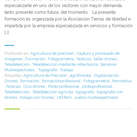
especializarte en uno de los sectores con mayor demanda,
tanto presente como futura, del momento. La presente
formación es organizada por la Asociación Tierras de libertad e
impartida por la empresa especializada en servicios y formación
[…]
Publicado en:
Agricultura de precisión
,
Captura y procesado de
imagenes
,
Formación
,
Fotogrametría
,
Noticias
,
taller drones
,
Teledetección
,
Teledetección mediante reflectancia. Sensores
Multiespectrales.
,
Topografía
,
Trabajo
Etiquetas:
Agricultura de Precisión
,
agroforestal
,
Digitalización
,
Drones
,
formación
,
formaciónprofesional
,
Fotogrametría
,
Normativa
,
Noticias
,
Ocio drones
,
Piloto profesional
,
pilotoprofesional
,
Teledetección
,
Teledetección agrícola
,
topografia
,
topografía con
drones
,
trabajo con Drones
,
UtilTech
,
vuelos multiespectrales