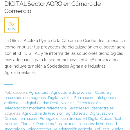
DIGITAL Sector AGRO en Cámara de
Comercio
02
NOV
La Oficina Acelera Pyme de la Cámara de Ciudad Real te explica
como impulsar tus proyectos de digitalización en el sector agro
con el KIT DIGITAL y te informa de las soluciones tecnológicas
más adecuadas para tu sector incluidas en la 4ª convocatoria
que incluye también a Sociedades Agraria e industrias
Agroalimentarias.
Publicado en:
Agricultura
,
Agricultura de precisión
,
Captura y
procesado de imagenes
,
Digitalización
,
Formación
,
Inteligencia
artificial
,
kit digital Ciudad Real
,
Noticias
,
Teledetección
,
Teledetección mediante reflectancia. Sensores Multiespectrales.
Etiquetas:
Agricultura de Precisión
,
agroforestal
,
Digitalización
,
Drones
,
formación
,
Fumigación con drones
,
kit Digital Ciudad Real
,
Noticias
,
Plantae
,
Productos fitosanitarios
,
sensores de humedad
,
spectralgeo
,
Teledetección
,
Teledetección agrícola
,
UtilTech
,
vuelos