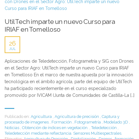
UtilTech imparte un nuevo Curso para
IRIAF en Tomelloso
26
JUL
Aplicaciones de Teledetección, Fotogrametría y SIG con Drones
en el Sector Agro: UtilTech imparte un nuevo Curso para IRIAF
en Tomelloso En el marco de nuestra apuesta por la innovación
tecnológica en el ámbito agrícola, parte del equipo de UtilTech
ha participado recientemente en el curso especializado
promovido por IVICAM (Junta de Comunidades de Castilla-La […]
Publicado en:
Agricultura
,
Agricultura de precisión
,
Captura y
procesado de imagenes
,
Formación
,
Fotogrametría
,
Modelado 3D
,
Noticias
,
Obtención de índices en vegetación.
,
Teledetección
,
Teledetección mediante reflectancia. Sensores Multiespectrales.
Etiquetas:
Agricultura de Precisión
,
Digitalización
,
Drones
,
formación