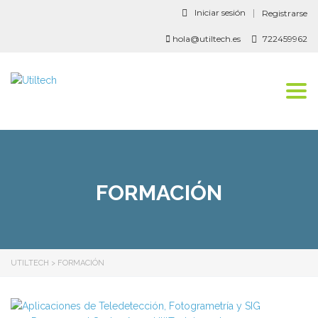
Iniciar sesión
Registrarse
hola@utiltech.es
722459962
Togg
navi
FORMACIÓN
UTILTECH
>
FORMACIÓN