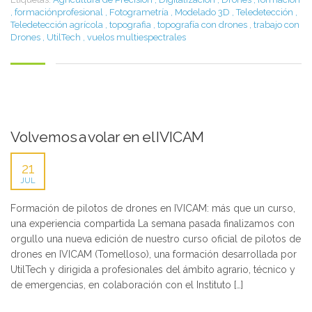
,
formaciónprofesional
,
Fotogrametría
,
Modelado 3D
,
Teledetección
,
Teledetección agrícola
,
topografia
,
topografía con drones
,
trabajo con
Drones
,
UtilTech
,
vuelos multiespectrales
Volvemos a volar en el IVICAM
21
JUL
Formación de pilotos de drones en IVICAM: más que un curso,
una experiencia compartida La semana pasada finalizamos con
orgullo una nueva edición de nuestro curso oficial de pilotos de
drones en IVICAM (Tomelloso), una formación desarrollada por
UtilTech y dirigida a profesionales del ámbito agrario, técnico y
de emergencias, en colaboración con el Instituto […]