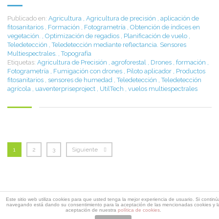
Publicado en:
Agricultura
,
Agricultura de precisión
,
aplicación de
fitosanitarios
,
Formación
,
Fotogrametría
,
Obtención de índices en
vegetación.
,
Optimización de regadios
,
Planificación de vuelo
,
Teledetección
,
Teledetección mediante reflectancia. Sensores
Multiespectrales.
,
Topografía
Etiquetas:
Agricultura de Precisión
,
agroforestal
,
Drones
,
formación
,
Fotogrametría
,
Fumigación con drones
,
Piloto aplicador
,
Productos
fitosanitarios
,
sensores de humedad
,
Teledetección
,
Teledetección
agrícola
,
uaventerpriseproject
,
UtilTech
,
vuelos multiespectrales
1
2
3
Siguiente
Descarga dossier Edificaciones
Este sitio web utiliza cookies para que usted tenga la mejor experiencia de usuario. Si continú
navegando está dando su consentimiento para la aceptación de las mencionadas cookies y l
Rellena este formulario y recibirás un email con el enlace de
aceptación de nuestra
política de cookies
.
descarga del dossier de Edificaciones