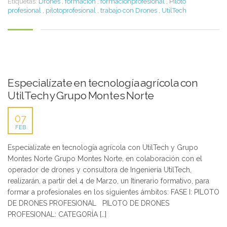
Etiquetas:
Drones
,
formación
,
formaciónprofesional
,
Piloto
profesional
,
pilotoprofesional
,
trabajo con Drones
,
UtilTech
Especialízate en tecnología agrícola con
UtilTech y Grupo Montes Norte
07
FEB
Especialízate en tecnología agrícola con UtilTech y Grupo
Montes Norte Grupo Montes Norte, en colaboración con el
operador de drones y consultora de Ingeniería UtilTech,
realizarán, a partir del 4 de Marzo, un Itinerario formativo, para
formar a profesionales en los siguientes ámbitos: FASE I: PILOTO
DE DRONES PROFESIONAL PILOTO DE DRONES
PROFESIONAL: CATEGORÍA […]