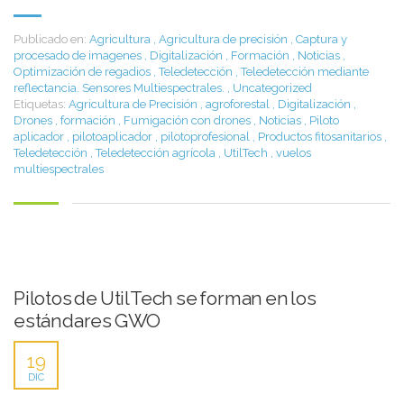
Publicado en:
Agricultura
,
Agricultura de precisión
,
Captura y
procesado de imagenes
,
Digitalización
,
Formación
,
Noticias
,
Optimización de regadios
,
Teledetección
,
Teledetección mediante
reflectancia. Sensores Multiespectrales.
,
Uncategorized
Etiquetas:
Agricultura de Precisión
,
agroforestal
,
Digitalización
,
Drones
,
formación
,
Fumigación con drones
,
Noticias
,
Piloto
aplicador
,
pilotoaplicador
,
pilotoprofesional
,
Productos fitosanitarios
,
Teledetección
,
Teledetección agrícola
,
UtilTech
,
vuelos
multiespectrales
Pilotos de UtilTech se forman en los
estándares GWO
19
DIC