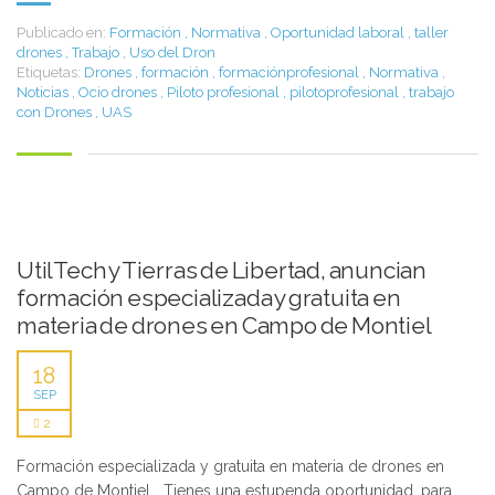
Publicado en:
Formación
,
Normativa
,
Oportunidad laboral
,
taller
drones
,
Trabajo
,
Uso del Dron
Etiquetas:
Drones
,
formación
,
formaciónprofesional
,
Normativa
,
Noticias
,
Ocio drones
,
Piloto profesional
,
pilotoprofesional
,
trabajo
con Drones
,
UAS
UtilTech y Tierras de Libertad, anuncian
formación especializada y gratuita en
materia de drones en Campo de Montiel
18
SEP
2
Formación especializada y gratuita en materia de drones en
Campo de Montiel Tienes una estupenda oportunidad, para