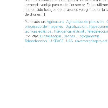
diferentes avances tecnológicos a nuestro alcance, e
tremenda ventaja para cualquier sector. En los último
hemos sido testigos de un avance vertiginoso en la 
de drones […]
Publicado en:
Agricultura
,
Agricultura de precisión
,
C
procesado de imagenes
,
Digitalización
,
Inspeccione
tecnicas edificios
,
Inteligencia artificial
,
Teledetecció
Etiquetas:
Digitalización
,
Drones
,
Fotogrametría
,
Teledetección
,
U-SPACE
,
UAS
,
uaventerpriseprojec
,