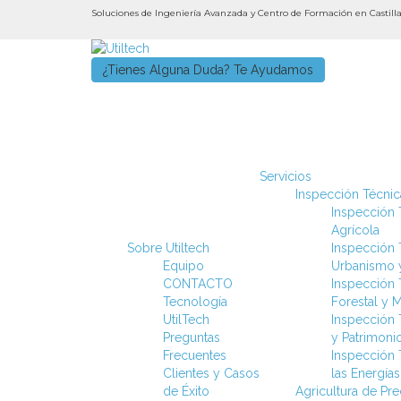
Soluciones de Ingeniería Avanzada y Centro de Formación en Castil
¿Tienes Alguna Duda? Te Ayudamos
Servicios
Inspección Técnica
Inspección T
Agrícola
Sobre Utiltech
Inspección T
Equipo
Urbanismo y
CONTACTO
Inspección T
Tecnología
Forestal y 
UtilTech
Inspección 
Preguntas
y Patrimoni
Frecuentes
Inspección T
Clientes y Casos
las Energía
de Éxito
Agricultura de Pr