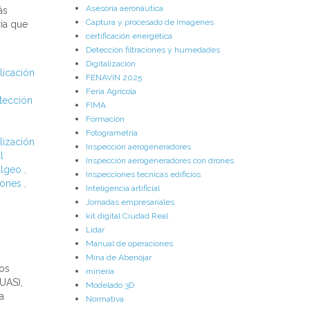
Asesoría aeronáutica
ás
Captura y procesado de imagenes
ria que
certificación energética
Detección filtraciones y humedades
Digitalización
licación
FENAVIN 2025
Feria Agrícola
tección
FIMA
Formación
Fotogrametría
alización
Inspección aerogeneradores
l
Inspección aerogeneradores con drones
algeo
,
Inspecciones tecnicas edificios
rones
,
Inteligencia artificial
Jornadas empresariales
kit digital Ciudad Real
Lidar
Manual de operaciones
Mina de Abenójar
mos
minería
UAS),
Modelado 3D
a
Normativa