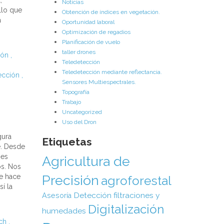
,
Noticias
ello que
Obtención de índices en vegetación.
a
Oportunidad laboral
Optimización de regadios
Planificación de vuelo
taller drones
ión
,
Teledetección
Teledetección mediante reflectancia.
ección
,
Sensores Multiespectrales.
Topografía
Trabajo
Uncategorized
Uso del Dron
gura
Etiquetas
e. Desde
nes
Agricultura de
os. Nos
e hace
Precisión
agroforestal
í la
Detección filtraciones y
Asesoría
Digitalización
humedades
ech
,