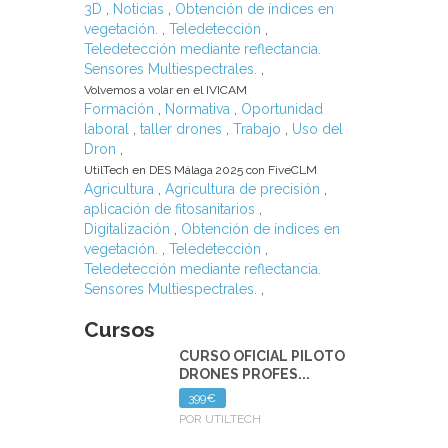
3D
,
Noticias
,
Obtención de índices en
vegetación.
,
Teledetección
,
Teledetección mediante reflectancia.
Sensores Multiespectrales.
,
Volvemos a volar en el IVICAM
Formación
,
Normativa
,
Oportunidad
laboral
,
taller drones
,
Trabajo
,
Uso del
Dron
,
UtilTech en DES Málaga 2025 con FiveCLM
Agricultura
,
Agricultura de precisión
,
aplicación de fitosanitarios
,
Digitalización
,
Obtención de índices en
vegetación.
,
Teledetección
,
Teledetección mediante reflectancia.
Sensores Multiespectrales.
,
Cursos
CURSO OFICIAL PILOTO
DRONES PROFES...
399€
POR UTILTECH