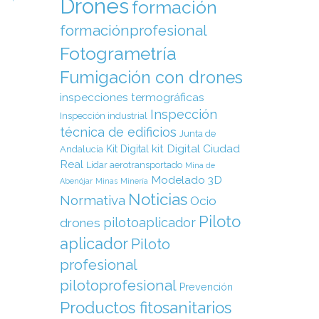
Drones
formación
formaciónprofesional
Fotogrametría
Fumigación con drones
inspecciones termográficas
Inspección
Inspección industrial
técnica de edificios
Junta de
kit Digital Ciudad
Kit Digital
Andalucía
Real
Lidar aerotransportado
Mina de
Modelado 3D
Abenójar
Minas
Minería
Noticias
Normativa
Ocio
Piloto
pilotoaplicador
drones
aplicador
Piloto
profesional
pilotoprofesional
Prevención
Productos fitosanitarios