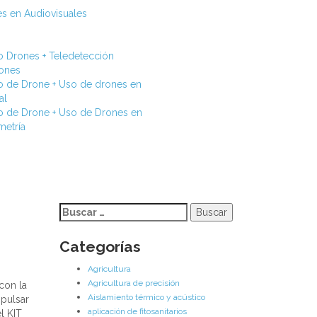
s en Audiovisuales
o Drones + Teledetección
rones
o de Drone + Uso de drones en
al
o de Drone + Uso de Drones en
metría
Buscar:
Categorías
Agricultura
Agricultura de precisión
con la
Aislamiento térmico y acústico
mpulsar
aplicación de fitosanitarios
l KIT