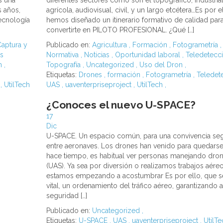
s una
diferentes sectores como son el topográfico, industrial
s años,
agrícola, audiovisual, civil, y un largo etcétera…Es por 
tecnología
hemos diseñado un itinerario formativo de calidad par
convertirte en PILOTO PROFESIONAL. ¿Qué […]
aptura y
Publicado en:
Agricultura
,
Formación
,
Fotogrametría
,
s
Normativa
,
Noticias
,
Oportunidad laboral
,
Teledetecc
n
,
Topografía
,
Uncategorized
,
Uso del Dron
,
Etiquetas:
Drones
,
formación
,
Fotogrametría
,
Teledet
t
,
UtilTech
UAS
,
uaventerpriseproject
,
UtilTech
,
¿Conoces el nuevo U-SPACE?
17
Dic
U-SPACE. Un espacio común, para una convivencia se
entre aeronaves. Los drones han venido para quedars
hace tiempo, es habitual ver personas manejando dro
(UAS). Ya sea por diversión o realizamos trabajos aére
estamos empezando a acostumbrar Es por ello, que s
vital, un ordenamiento del tráfico aéreo, garantizando as
seguridad […]
Publicado en:
Uncategorized
,
Etiquetas:
U-SPACE
,
UAS
,
uaventerpriseproject
,
UtilT