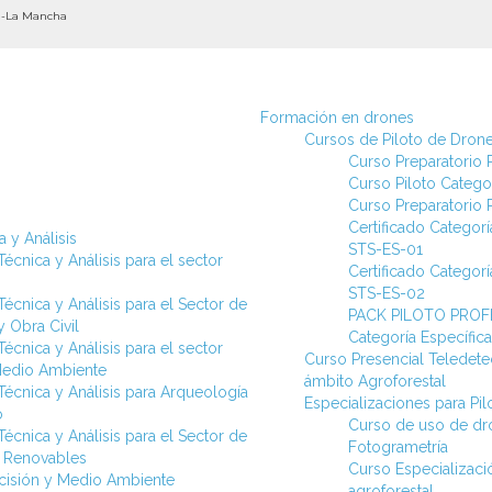
la-La Mancha
Formación en drones
Cursos de Piloto de Dron
Curso Preparatorio P
Curso Piloto Categor
Curso Preparatorio P
Certificado Categorí
 y Análisis
STS-ES-01
écnica y Análisis para el sector
Certificado Categorí
STS-ES-02
écnica y Análisis para el Sector de
PACK PILOTO PROFE
 Obra Civil
Categoría Específi
écnica y Análisis para el sector
Curso Presencial Teledetec
Medio Ambiente
ámbito Agroforestal
Técnica y Análisis para Arqueología
Especializaciones para Pi
o
Curso de uso de dr
écnica y Análisis para el Sector de
Fotogrametría
s Renovables
Curso Especializac
ecisión y Medio Ambiente
agroforestal.