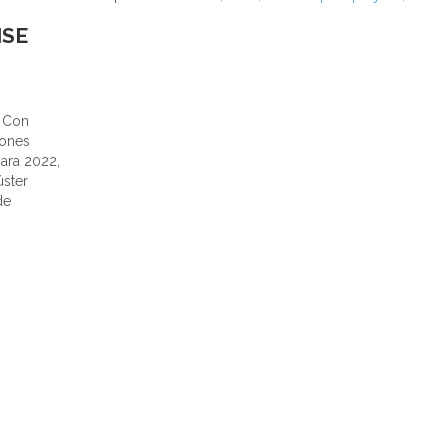
ISE
t Con
iones
para 2022,
úster
de