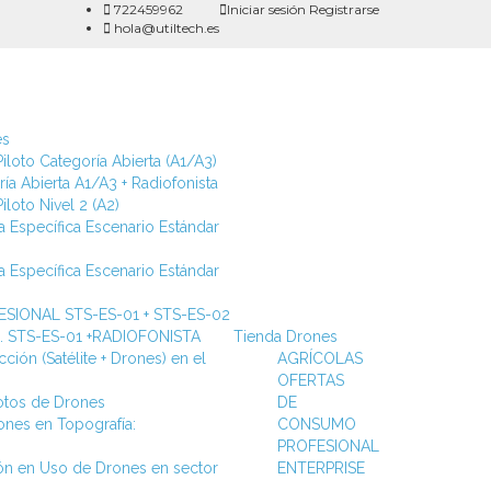
722459962
Iniciar sesión
Registrarse
hola@utiltech.es
es
iloto Categoría Abierta (A1/A3)
ía Abierta A1/A3 + Radiofonista
iloto Nivel 2 (A2)
a Específica Escenario Estándar
a Específica Escenario Estándar
SIONAL STS-ES-01 + STS-ES-02
ca. STS-ES-01 +RADIOFONISTA
Tienda Drones
ción (Satélite + Drones) en el
AGRÍCOLAS
OFERTAS
lotos de Drones
DE
ones en Topografía:
CONSUMO
PROFESIONAL
ión en Uso de Drones en sector
ENTERPRISE