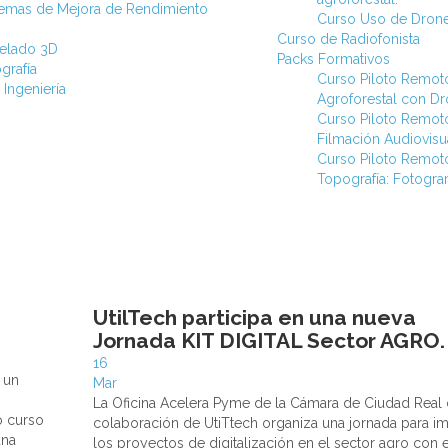
stemas de Mejora de Rendimiento
Curso Uso de Drone
Curso de Radiofonista
elado 3D
Packs Formativos
grafía
Curso Piloto Remot
 Ingeniería
Agroforestal con D
Curso Piloto Remot
Filmación Audiovisu
Curso Piloto Remot
Topografía: Fotogra
UtilTech participa en una nueva
Jornada KIT DIGITAL Sector AGRO.
16
 un
Mar
La Oficina Acelera Pyme de la Cámara de Ciudad Real 
o curso
colaboración de UtiTtech organiza una jornada para i
una
los proyectos de digitalización en el sector agro con e