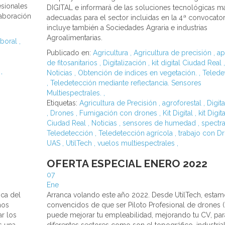
esionales
DIGITAL e informará de las soluciones tecnológicas m
laboración
adecuadas para el sector incluidas en la 4ª convocato
incluye también a Sociedades Agraria e industrias
Agroalimentarias.
boral
,
Publicado en:
Agricultura
,
Agricultura de precisión
,
ap
de fitosanitarios
,
Digitalización
,
kit digital Ciudad Real
,
l
,
Noticias
,
Obtención de índices en vegetación.
,
Telede
,
Teledetección mediante reflectancia. Sensores
Multiespectrales.
,
Etiquetas:
Agricultura de Precisión
,
agroforestal
,
Digit
,
Drones
,
Fumigación con drones
,
Kit Digital
,
kit Digita
Ciudad Real
,
Noticias
,
sensores de humedad
,
spectr
Teledetección
,
Teledetección agrícola
,
trabajo con D
UAS
,
UtilTech
,
vuelos multiespectrales
,
OFERTA ESPECIAL ENERO 2022
07
Ene
ica del
Arranca volando este año 2022. Desde UtilTech, esta
mos
convencidos de que ser Piloto Profesional de drones (
ar los
puede mejorar tu empleabilidad, mejorando tu CV, par