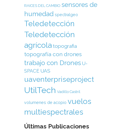
sensores de
RAICES DEL CAMBIO
humedad
spectralgeo
Teledetección
Teledetección
agrícola
topografia
topografía con drones
trabajo con Drones
U-
SPACE
UAS
uaventerpriseproject
UtilTech
Vadillo Castril
vuelos
volumenes de acopio
multiespectrales
Últimas Publicaciones