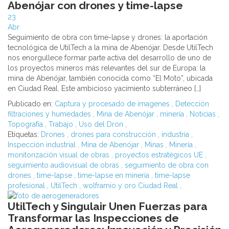
Abenójar con drones y time-lapse
23
Abr
Seguimiento de obra con time-lapse y drones: la aportación
tecnológica de UtilTech a la mina de Abenójar. Desde UtilTech
nos enorgullece formar parte activa del desarrollo de uno de
los proyectos mineros más relevantes del sur de Europa: la
mina de Abenójar, también conocida como “El Moto”, ubicada
en Ciudad Real. Este ambicioso yacimiento subterráneo […]
Publicado en:
Captura y procesado de imagenes
,
Detección
filtraciones y humedades
,
Mina de Abenójar
,
minería
,
Noticias
,
Topografía
,
Trabajo
,
Uso del Dron
,
Etiquetas:
Drones
,
drones para construcción
,
industria
,
Inspección industrial
,
Mina de Abenójar
,
Minas
,
Minería
,
monitorización visual de obras
,
proyectos estratégicos UE
,
seguimiento audiovisual de obras
,
seguimiento de obra con
drones
,
time-lapse
,
time-lapse en minería
,
time-lapse
profesional
,
UtilTech
,
wolframio y oro Ciudad Real
,
UtilTech y Singulair Unen Fuerzas para
Transformar las Inspecciones de