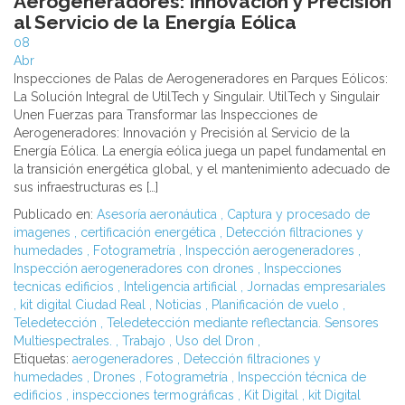
Aerogeneradores: Innovación y Precisión
al Servicio de la Energía Eólica
08
Abr
Inspecciones de Palas de Aerogeneradores en Parques Eólicos:
La Solución Integral de UtilTech y Singulair. UtilTech y Singulair
Unen Fuerzas para Transformar las Inspecciones de
Aerogeneradores: Innovación y Precisión al Servicio de la
Energía Eólica. La energía eólica juega un papel fundamental en
la transición energética global, y el mantenimiento adecuado de
sus infraestructuras es […]
Publicado en:
Asesoría aeronáutica
,
Captura y procesado de
imagenes
,
certificación energética
,
Detección filtraciones y
humedades
,
Fotogrametría
,
Inspección aerogeneradores
,
Inspección aerogeneradores con drones
,
Inspecciones
tecnicas edificios
,
Inteligencia artificial
,
Jornadas empresariales
,
kit digital Ciudad Real
,
Noticias
,
Planificación de vuelo
,
Teledetección
,
Teledetección mediante reflectancia. Sensores
Multiespectrales.
,
Trabajo
,
Uso del Dron
,
Etiquetas:
aerogeneradores
,
Detección filtraciones y
humedades
,
Drones
,
Fotogrametría
,
Inspección técnica de
edificios
,
inspecciones termográficas
,
Kit Digital
,
kit Digital