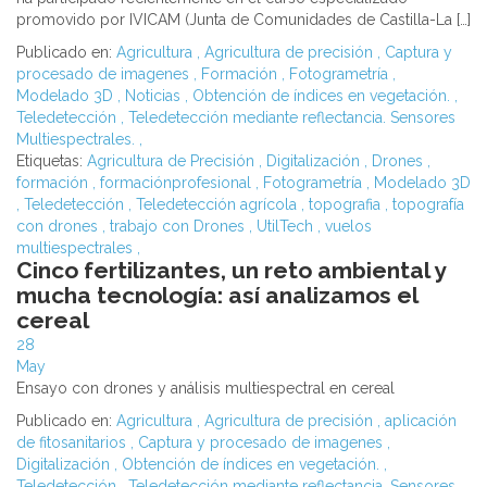
promovido por IVICAM (Junta de Comunidades de Castilla-La […]
Publicado en:
Agricultura
,
Agricultura de precisión
,
Captura y
procesado de imagenes
,
Formación
,
Fotogrametría
,
Modelado 3D
,
Noticias
,
Obtención de índices en vegetación.
,
Teledetección
,
Teledetección mediante reflectancia. Sensores
Multiespectrales.
,
Etiquetas:
Agricultura de Precisión
,
Digitalización
,
Drones
,
formación
,
formaciónprofesional
,
Fotogrametría
,
Modelado 3D
,
Teledetección
,
Teledetección agrícola
,
topografia
,
topografía
con drones
,
trabajo con Drones
,
UtilTech
,
vuelos
multiespectrales
,
Cinco fertilizantes, un reto ambiental y
mucha tecnología: así analizamos el
cereal
28
May
Ensayo con drones y análisis multiespectral en cereal
Publicado en:
Agricultura
,
Agricultura de precisión
,
aplicación
de fitosanitarios
,
Captura y procesado de imagenes
,
Digitalización
,
Obtención de índices en vegetación.
,
Teledetección
,
Teledetección mediante reflectancia. Sensores