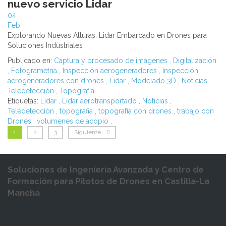
nuevo servicio Lidar
04
Feb
Explorando Nuevas Alturas: Lidar Embarcado en Drones para
Soluciones Industriales
Publicado en:
Captura y procesado de imagenes
,
Digitalización
,
Fotogrametría
,
Inspección aerogeneradores
,
Inspección
aerogeneradores con drones
,
Lidar
,
Modelado 3D
,
Noticias
,
Teledetección
,
Topografía
,
Etiquetas:
Lidar
,
Lidar aerotransportado
,
Noticias
,
Teledetección
,
topografia
,
topografía con drones
,
trabajo con
Drones
,
volumenes de acopio
,
1
2
3
Siguiente
Soluciones de Ingeniería Avanzada y Centro de
Formación para Pilotos de Drones en Castilla-La
Mancha