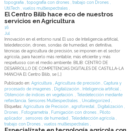
topografia
,
topografía con drones
,
trabajo con Drones
,
UtilTech
,
vuelos multiespectrales
,
El Centro Bilib hace eco de nuestros
servicios en Agricultura
16
Jul
Innovación en el entorno rural El uso de Inteligencia artificial,
teledetección, drones, sondas de humedad, en definitiva,
técnicas de agricultura de precisión, se imponen en el sector
agrícola, para hacerlo más rentable, más eficiente y más
respetuoso con el medio ambiente. BILIB: CENTRO DE
DESARROLLO DE COMPETENCIAS DIGITALES DE CASTILLA-LA
MANCHA El Centro Bilib, se […]
Publicado en:
Agricultura
,
Agricultura de precisión
,
Captura y
procesado de imagenes
,
Digitalización
,
Inteligencia artificial
,
Obtención de índices en vegetación.
,
Teledetección mediante
reflectancia. Sensores Multiespectrales.
,
Uncategorized
,
Etiquetas:
Agricultura de Precisión
,
agroforestal
,
Digitalización
,
Drones
,
Fotogrametría
,
Fumigación con drones
,
Piloto
aplicador
,
sensores de humedad
,
Teledetección agrícola
,
trabajo con Drones
,
vuelos multiespectrales
,
Especialízate en tecnología agrícola con