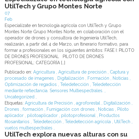
UtilTech y Grupo Montes Norte
07
Feb
Especialízate en tecnología agrícola con UtilTech y Grupo
Montes Norte Grupo Montes Norte, en colaboración con el
operador de drones y consultora de Ingeniería UtilTech,
realizarán, a partir del 4 de Marzo, un Itinerario formativo, para
formar a profesionales en los siguientes ámbitos: FASE I: PILOTO
DE DRONES PROFESIONAL PILOTO DE DRONES
PROFESIONAL: CATEGORÍA […]
Publicado en:
Agricultura
,
Agricultura de precisión
,
Captura y
procesado de imagenes
,
Digitalización
,
Formación
,
Noticias
,
Optimización de regadios
,
Teledetección
,
Teledetección
mediante reflectancia. Sensores Multiespectrales.
,
Uncategorized
,
Etiquetas:
Agricultura de Precisión
,
agroforestal
,
Digitalización
,
Drones
,
formación
,
Fumigación con drones
,
Noticias
,
Piloto
aplicador
,
pilotoaplicador
,
pilotoprofesional
,
Productos
fitosanitarios
,
Teledetección
,
Teledetección agrícola
,
UtilTech
,
vuelos multiespectrales
,
UtilTech explora nuevas alturas con su