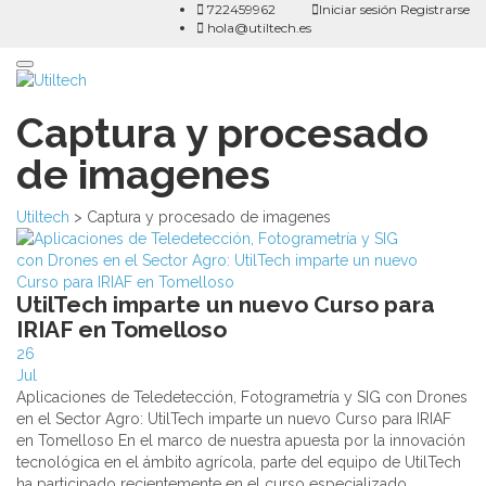
722459962
Iniciar sesión
Registrarse
hola@utiltech.es
Toggle
navigation
Captura y procesado
de imagenes
Utiltech
>
Captura y procesado de imagenes
UtilTech imparte un nuevo Curso para
IRIAF en Tomelloso
26
Jul
Aplicaciones de Teledetección, Fotogrametría y SIG con Drones
en el Sector Agro: UtilTech imparte un nuevo Curso para IRIAF
en Tomelloso En el marco de nuestra apuesta por la innovación
tecnológica en el ámbito agrícola, parte del equipo de UtilTech
ha participado recientemente en el curso especializado