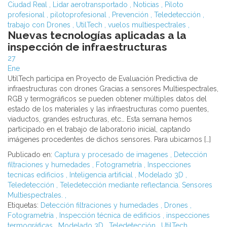
Ciudad Real
,
Lidar aerotransportado
,
Noticias
,
Piloto
profesional
,
pilotoprofesional
,
Prevención
,
Teledetección
,
trabajo con Drones
,
UtilTech
,
vuelos multiespectrales
,
Nuevas tecnologías aplicadas a la
inspección de infraestructuras
27
Ene
UtilTech participa en Proyecto de Evaluación Predictiva de
infraestructuras con drones Gracias a sensores Multiespectrales,
RGB y termográficos se pueden obtener múltiples datos del
estado de los materiales y las infraestructuras como puentes,
viaductos, grandes estructuras, etc… Esta semana hemos
participado en el trabajo de laboratorio inicial, captando
imágenes procedentes de dichos sensores. Para ubicarnos […]
Publicado en:
Captura y procesado de imagenes
,
Detección
filtraciones y humedades
,
Fotogrametría
,
Inspecciones
tecnicas edificios
,
Inteligencia artificial
,
Modelado 3D
,
Teledetección
,
Teledetección mediante reflectancia. Sensores
Multiespectrales.
,
Etiquetas:
Detección filtraciones y humedades
,
Drones
,
Fotogrametría
,
Inspección técnica de edificios
,
inspecciones
termográficas
,
Modelado 3D
,
Teledetección
,
UtilTech
,