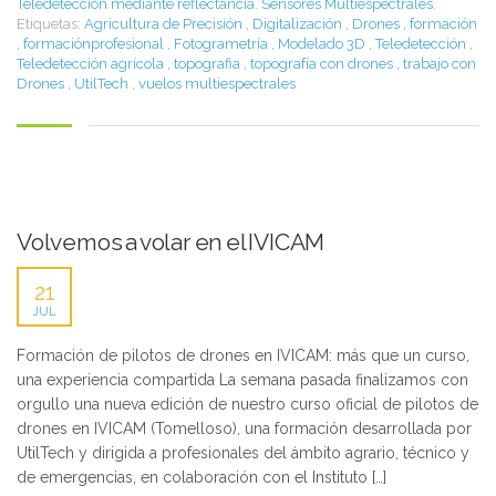
Teledetección mediante reflectancia. Sensores Multiespectrales.
Etiquetas:
Agricultura de Precisión
,
Digitalización
,
Drones
,
formación
,
formaciónprofesional
,
Fotogrametría
,
Modelado 3D
,
Teledetección
,
Teledetección agrícola
,
topografia
,
topografía con drones
,
trabajo con
Drones
,
UtilTech
,
vuelos multiespectrales
Volvemos a volar en el IVICAM
21
JUL
Formación de pilotos de drones en IVICAM: más que un curso,
una experiencia compartida La semana pasada finalizamos con
orgullo una nueva edición de nuestro curso oficial de pilotos de
drones en IVICAM (Tomelloso), una formación desarrollada por
UtilTech y dirigida a profesionales del ámbito agrario, técnico y
de emergencias, en colaboración con el Instituto […]