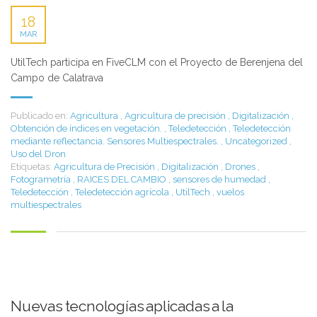
18
MAR
UtilTech participa en FiveCLM con el Proyecto de Berenjena del
Campo de Calatrava
Publicado en:
Agricultura
,
Agricultura de precisión
,
Digitalización
,
Obtención de índices en vegetación.
,
Teledetección
,
Teledetección
mediante reflectancia. Sensores Multiespectrales.
,
Uncategorized
,
Uso del Dron
Etiquetas:
Agricultura de Precisión
,
Digitalización
,
Drones
,
Fotogrametría
,
RAICES DEL CAMBIO
,
sensores de humedad
,
Teledetección
,
Teledetección agrícola
,
UtilTech
,
vuelos
multiespectrales
Nuevas tecnologías aplicadas a la