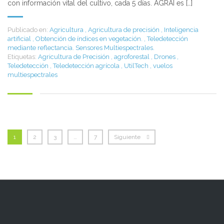
con información vital del cultivo, cada 5 días. AGRAI es […]
Publicado en:
Agricultura
,
Agricultura de precisión
,
Inteligencia
artificial
,
Obtención de índices en vegetación.
,
Teledetección
mediante reflectancia. Sensores Multiespectrales.
Etiquetas:
Agricultura de Precisión
,
agroforestal
,
Drones
,
Teledetección
,
Teledetección agrícola
,
UtilTech
,
vuelos
multiespectrales
1
2
3
…
7
Siguiente