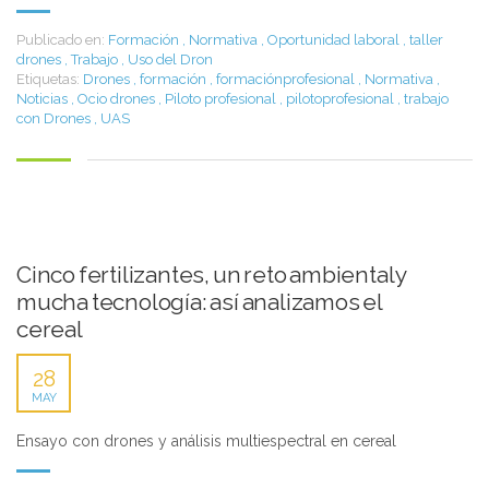
Publicado en:
Formación
,
Normativa
,
Oportunidad laboral
,
taller
drones
,
Trabajo
,
Uso del Dron
Etiquetas:
Drones
,
formación
,
formaciónprofesional
,
Normativa
,
Noticias
,
Ocio drones
,
Piloto profesional
,
pilotoprofesional
,
trabajo
con Drones
,
UAS
Cinco fertilizantes, un reto ambiental y
mucha tecnología: así analizamos el
cereal
28
MAY
Ensayo con drones y análisis multiespectral en cereal