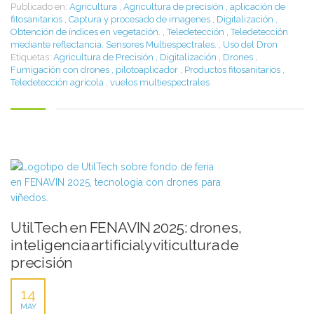
Publicado en:
Agricultura
,
Agricultura de precisión
,
aplicación de
fitosanitarios
,
Captura y procesado de imagenes
,
Digitalización
,
Obtención de índices en vegetación.
,
Teledetección
,
Teledetección
mediante reflectancia. Sensores Multiespectrales.
,
Uso del Dron
Etiquetas:
Agricultura de Precisión
,
Digitalización
,
Drones
,
Fumigación con drones
,
pilotoaplicador
,
Productos fitosanitarios
,
Teledetección agrícola
,
vuelos multiespectrales
UtilTech en FENAVIN 2025: drones,
inteligencia artificial y viticultura de
precisión
14
MAY