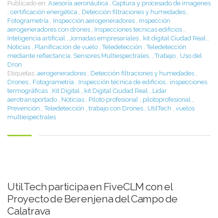
Publicado en:
Asesoría aeronáutica
,
Captura y procesado de imagenes
,
certificación energética
,
Detección filtraciones y humedades
,
Fotogrametría
,
Inspección aerogeneradores
,
Inspección
aerogeneradores con drones
,
Inspecciones tecnicas edificios
,
Inteligencia artificial
,
Jornadas empresariales
,
kit digital Ciudad Real
,
Noticias
,
Planificación de vuelo
,
Teledetección
,
Teledetección
mediante reflectancia. Sensores Multiespectrales.
,
Trabajo
,
Uso del
Dron
Etiquetas:
aerogeneradores
,
Detección filtraciones y humedades
,
Drones
,
Fotogrametría
,
Inspección técnica de edificios
,
inspecciones
termográficas
,
Kit Digital
,
kit Digital Ciudad Real
,
Lidar
aerotransportado
,
Noticias
,
Piloto profesional
,
pilotoprofesional
,
Prevención
,
Teledetección
,
trabajo con Drones
,
UtilTech
,
vuelos
multiespectrales
UtilTech participa en FiveCLM con el
Proyecto de Berenjena del Campo de
Calatrava