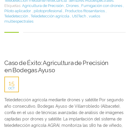
Teledetección mediante reflectancia. Sensores Multiespectrales.
Etiquetas:
Agricultura de Precisión
,
Drones
,
Fumigación con drones
,
Piloto aplicador
,
pilotoprofesional
,
Productos fitosanitarios
,
Teledetección
,
Teledetección agrícola
,
UtilTech
,
vuelos
multiespectrales
Caso de Éxito: Agricultura de Precisión
en Bodegas Ayuso
15
OCT
Teledetección agrícola mediante drones y satélite Por segundo
año consecutivo, Bodegas Ayuso de Villarrobledo (Albacete),
confía en el uso de técnicas avanzadas de análisis de imágenes
captadas por drones y satélite. La implantación del sistema de
teledetección agrícola AGRAI, monitoriza las 180 ha de viñedo,