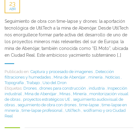
23
ABR
Seguimiento de obra con time-lapse y drones: la aportación
tecnológica de UtilTech a la mina de Abenójar. Desde UtilTech
nos enorgullece formar parte activa del desarrollo de uno de
los proyectos mineros más relevantes del sur de Europa: la
mina de Abenójar, también conocida como “El Moto”, ubicada
en Ciudad Real. Este ambicioso yacimiento subterráneo […]
Publicado en:
Captura y procesado de imagenes
,
Detección
filtraciones y humedades
,
Mina de Abenójar
,
minería
,
Noticias
,
Topografía
,
Trabajo
,
Uso del Dron
Etiquetas:
Drones
,
drones para construcción
,
industria
,
Inspección
industrial
,
Mina de Abenójar
,
Minas
,
Minería
,
monitorización visual
de obras
,
proyectos estratégicos UE
,
seguimiento audiovisual de
obras
,
seguimiento de obra con drones
,
time-lapse
,
time-lapse en
minería
,
time-lapse profesional
,
UtilTech
,
wolframio y oro Ciudad
Real