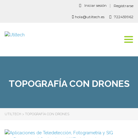
Iniciar sesión
Registrarse
hola@utiltech.es
722459962
Togg
navi
TOPOGRAFÍA CON DRONES
UTILTECH
>
TOPOGRAFÍA CON DRONES