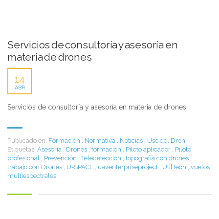
Servicios de consultoría y asesoría en
materia de drones
14
ABR
Servicios de consultoría y asesoría en materia de drones
Publicado en:
Formación
,
Normativa
,
Noticias
,
Uso del Dron
Etiquetas:
Asesoría
,
Drones
,
formación
,
Piloto aplicador
,
Piloto
profesional
,
Prevención
,
Teledetección
,
topografía con drones
,
trabajo con Drones
,
U-SPACE
,
uaventerpriseproject
,
UtilTech
,
vuelos
multiespectrales