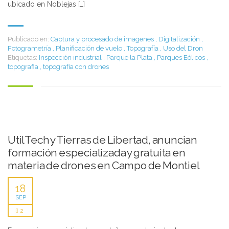
ubicado en Noblejas […]
Publicado en:
Captura y procesado de imagenes
,
Digitalización
,
Fotogrametría
,
Planificación de vuelo
,
Topografía
,
Uso del Dron
Etiquetas:
Inspección industrial
,
Parque la Plata
,
Parques Eólicos
,
topografia
,
topografía con drones
UtilTech y Tierras de Libertad, anuncian
formación especializada y gratuita en
materia de drones en Campo de Montiel
18
SEP
2