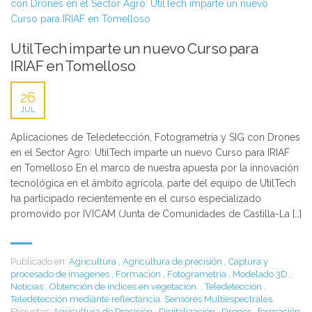
UtilTech imparte un nuevo Curso para
IRIAF en Tomelloso
26
JUL
Aplicaciones de Teledetección, Fotogrametría y SIG con Drones
en el Sector Agro: UtilTech imparte un nuevo Curso para IRIAF
en Tomelloso En el marco de nuestra apuesta por la innovación
tecnológica en el ámbito agrícola, parte del equipo de UtilTech
ha participado recientemente en el curso especializado
promovido por IVICAM (Junta de Comunidades de Castilla-La […]
Publicado en:
Agricultura
,
Agricultura de precisión
,
Captura y
procesado de imagenes
,
Formación
,
Fotogrametría
,
Modelado 3D
,
Noticias
,
Obtención de índices en vegetación.
,
Teledetección
,
Teledetección mediante reflectancia. Sensores Multiespectrales.
Etiquetas:
Agricultura de Precisión
,
Digitalización
,
Drones
,
formación