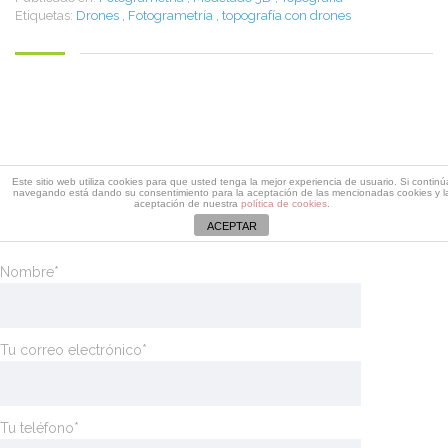
Etiquetas:
Drones
,
Fotogrametría
,
topografía con drones
Descarga dossier Edificaciones
Este sitio web utiliza cookies para que usted tenga la mejor experiencia de usuario. Si continú
navegando está dando su consentimiento para la aceptación de las mencionadas cookies y l
Rellena este formulario y recibirás un email con el enlace de
aceptación de nuestra
política de cookies
.
descarga del dossier de Edificaciones
ACEPTAR
Nombre*
Tu correo electrónico*
Tu teléfono*