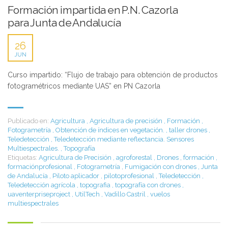
Formación impartida en P.N. Cazorla
para Junta de Andalucía
26
JUN
Curso impartido: “Flujo de trabajo para obtención de productos
fotogramétricos mediante UAS” en PN Cazorla
Publicado en:
Agricultura
,
Agricultura de precisión
,
Formación
,
Fotogrametría
,
Obtención de índices en vegetación.
,
taller drones
,
Teledetección
,
Teledetección mediante reflectancia. Sensores
Multiespectrales.
,
Topografía
Etiquetas:
Agricultura de Precisión
,
agroforestal
,
Drones
,
formación
,
formaciónprofesional
,
Fotogrametría
,
Fumigación con drones
,
Junta
de Andalucía
,
Piloto aplicador
,
pilotoprofesional
,
Teledetección
,
Teledetección agrícola
,
topografia
,
topografía con drones
,
uaventerpriseproject
,
UtilTech
,
Vadillo Castril
,
vuelos
multiespectrales