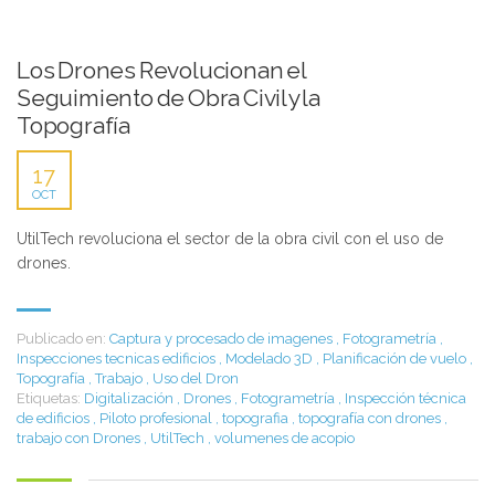
Los Drones Revolucionan el
Seguimiento de Obra Civil y la
Topografía
17
OCT
UtilTech revoluciona el sector de la obra civil con el uso de
drones.
Publicado en:
Captura y procesado de imagenes
,
Fotogrametría
,
Inspecciones tecnicas edificios
,
Modelado 3D
,
Planificación de vuelo
,
Topografía
,
Trabajo
,
Uso del Dron
Etiquetas:
Digitalización
,
Drones
,
Fotogrametría
,
Inspección técnica
de edificios
,
Piloto profesional
,
topografia
,
topografía con drones
,
trabajo con Drones
,
UtilTech
,
volumenes de acopio