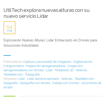
UtilTech explora nuevas alturas con su
nuevo servicio Lidar
04
FEB
Explorando Nuevas Alturas: Lidar Embarcado en Drones para
Soluciones Industriales
Publicado en:
Captura y procesado de imagenes
,
Digitalización
,
Fotogrametría
,
Inspección aerogeneradores
,
Inspección
aerogeneradores con drones
,
Lidar
,
Modelado 3D
,
Noticias
,
Teledetección
,
Topografía
Etiquetas:
Lidar
,
Lidar aerotransportado
,
Noticias
,
Teledetección
,
topografia
,
topografía con drones
,
trabajo con Drones
,
volumenes de
acopio