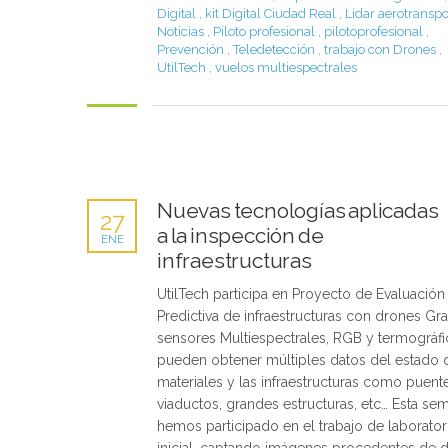
Digital
,
kit Digital Ciudad Real
,
Lidar aerotransp
Noticias
,
Piloto profesional
,
pilotoprofesional
,
Prevención
,
Teledetección
,
trabajo con Drones
,
UtilTech
,
vuelos multiespectrales
Nuevas tecnologías aplicadas
27
a la inspección de
ENE
infraestructuras
UtilTech participa en Proyecto de Evaluación
Predictiva de infraestructuras con drones Gra
sensores Multiespectrales, RGB y termográfi
pueden obtener múltiples datos del estado 
materiales y las infraestructuras como puent
viaductos, grandes estructuras, etc… Esta se
hemos participado en el trabajo de laborator