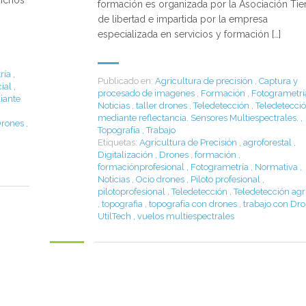
dichos
formación es organizada por la Asociación Tie
de libertad e impartida por la empresa
especializada en servicios y formación […]
,
ría
,
Publicado en:
Agricultura de precisión
,
Captura y
cial
,
procesado de imagenes
,
Formación
,
Fotogrametrí
iante
Noticias
,
taller drones
,
Teledetección
,
Teledetecci
mediante reflectancia. Sensores Multiespectrales.
,
rones
,
Topografía
,
Trabajo
Etiquetas:
Agricultura de Precisión
,
agroforestal
,
Digitalización
,
Drones
,
formación
,
formaciónprofesional
,
Fotogrametría
,
Normativa
,
Noticias
,
Ocio drones
,
Piloto profesional
,
pilotoprofesional
,
Teledetección
,
Teledetección agr
,
topografia
,
topografía con drones
,
trabajo con Dr
UtilTech
,
vuelos multiespectrales