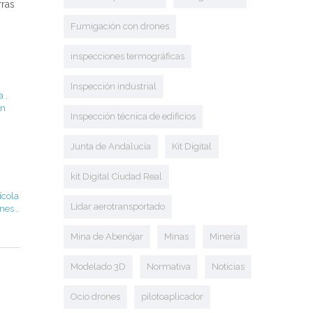
rras
Fumigación con drones
inspecciones termográficas
Inspección industrial
a
,
ón
Inspección técnica de edificios
Junta de Andalucía
Kit Digital
kit Digital Ciudad Real
ícola
Lidar aerotransportado
ones
,
Mina de Abenójar
Minas
Minería
Modelado 3D
Normativa
Noticias
Ocio drones
pilotoaplicador