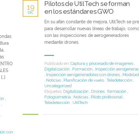
Pilotos de UtilTech se forman
19
en los estándares GWO
DIC
En su afán constante de mejora, UtilTech se pr
para desarrollar nuevas líneas de trabajo, com
son las inspecciones de aerogeneradores
 sondas
mediante drones.
ltura
la,
ás
CENTRO
Publicado en:
Captura y procesado de imagenes
,
Digitalización
,
Formación
,
Inspección aerogenera
ALES
,
Inspección aerogeneradores con drones
,
Modelad
[…]
,
Noticias
,
Planificación de vuelo
,
Teledetección
,
Uncategorized
Etiquetas:
Digitalización
,
Drones
,
formación
,
Fotogrametría
,
Noticias
,
Piloto profesional
,
ión
,
Teledetección
,
UtilTech
n
,
.
ión con