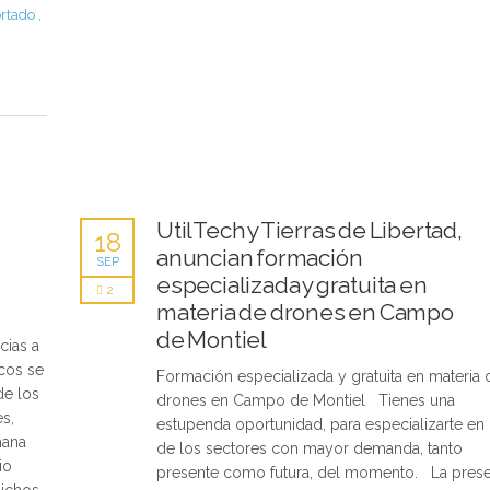
ortado
,
UtilTech y Tierras de Libertad,
18
anuncian formación
SEP
especializada y gratuita en
2
materia de drones en Campo
de Montiel
cias a
cos se
Formación especializada y gratuita en materia 
de los
drones en Campo de Montiel Tienes una
es,
estupenda oportunidad, para especializarte en
mana
de los sectores con mayor demanda, tanto
io
presente como futura, del momento. La pres