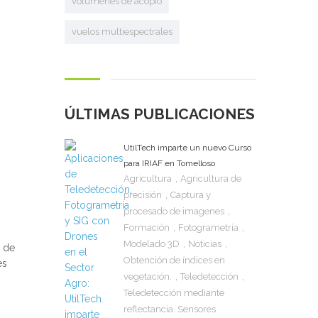
volumenes de acopio
vuelos multiespectrales
ÚLTIMAS PUBLICACIONES
UtilTech imparte un nuevo Curso
para IRIAF en Tomelloso
,
Agricultura
Agricultura de
,
precisión
Captura y
,
procesado de imagenes
,
,
Formación
Fotogrametría
,
,
Modelado 3D
Noticias
n de
Obtención de índices en
es
,
,
vegetación.
Teledetección
Teledetección mediante
reflectancia. Sensores
s