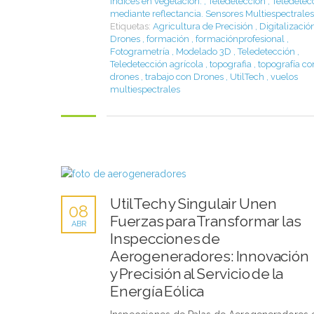
índices en vegetación.
,
Teledetección
,
Teledetec
mediante reflectancia. Sensores Multiespectrales
Etiquetas:
Agricultura de Precisión
,
Digitalizació
Drones
,
formación
,
formaciónprofesional
,
Fotogrametría
,
Modelado 3D
,
Teledetección
,
Teledetección agrícola
,
topografia
,
topografía co
drones
,
trabajo con Drones
,
UtilTech
,
vuelos
multiespectrales
UtilTech y Singulair Unen
08
Fuerzas para Transformar las
ABR
Inspecciones de
Aerogeneradores: Innovación
y Precisión al Servicio de la
Energía Eólica