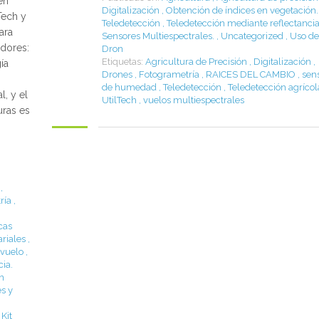
en
Digitalización
,
Obtención de índices en vegetación.
Tech y
Teledetección
,
Teledetección mediante reflectancia
ara
Sensores Multiespectrales.
,
Uncategorized
,
Uso de
dores:
Dron
Etiquetas:
Agricultura de Precisión
,
Digitalización
,
ía
Drones
,
Fotogrametría
,
RAICES DEL CAMBIO
,
sen
de humedad
,
Teledetección
,
Teledetección agríco
l, y el
UtilTech
,
vuelos multiespectrales
uras es
,
ría
,
cas
riales
,
 vuelo
,
ia.
n
es y
Kit