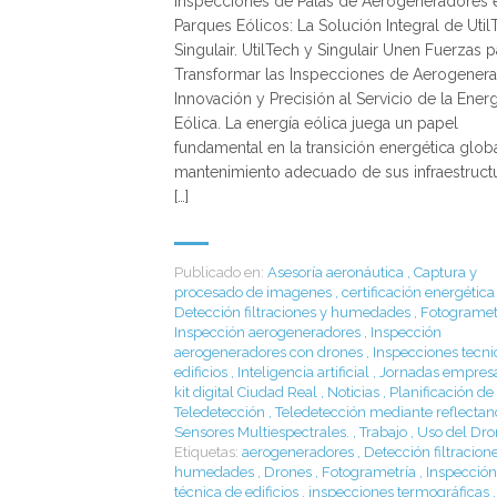
Inspecciones de Palas de Aerogeneradores 
Parques Eólicos: La Solución Integral de Util
Singulair. UtilTech y Singulair Unen Fuerzas p
Transformar las Inspecciones de Aerogenera
Innovación y Precisión al Servicio de la Energ
Eólica. La energía eólica juega un papel
fundamental en la transición energética globa
mantenimiento adecuado de sus infraestruct
[…]
Publicado en:
Asesoría aeronáutica
,
Captura y
procesado de imagenes
,
certificación energética
Detección filtraciones y humedades
,
Fotogramet
Inspección aerogeneradores
,
Inspección
aerogeneradores con drones
,
Inspecciones tecni
edificios
,
Inteligencia artificial
,
Jornadas empresa
kit digital Ciudad Real
,
Noticias
,
Planificación de
Teledetección
,
Teledetección mediante reflectanc
Sensores Multiespectrales.
,
Trabajo
,
Uso del Dro
Etiquetas:
aerogeneradores
,
Detección filtracion
humedades
,
Drones
,
Fotogrametría
,
Inspección
técnica de edificios
,
inspecciones termográficas
,