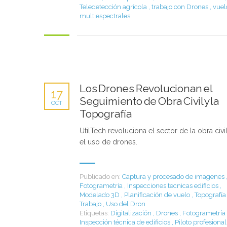
Teledetección agrícola
,
trabajo con Drones
,
vuel
multiespectrales
Los Drones Revolucionan el
17
Seguimiento de Obra Civil y la
OCT
Topografía
UtilTech revoluciona el sector de la obra civi
el uso de drones.
Publicado en:
Captura y procesado de imagenes
Fotogrametría
,
Inspecciones tecnicas edificios
,
Modelado 3D
,
Planificación de vuelo
,
Topografía
Trabajo
,
Uso del Dron
Etiquetas:
Digitalización
,
Drones
,
Fotogrametría
Inspección técnica de edificios
,
Piloto profesiona