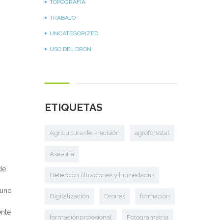
TOPOGRAFÍA
TRABAJO
UNCATEGORIZED
USO DEL DRON
ETIQUETAS
Agricultura de Precisión
agroforestal
Asesoría
de
Detección filtraciones y humedades
 uno
Digitalización
Drones
formación
ente
formaciónprofesional
Fotogrametría