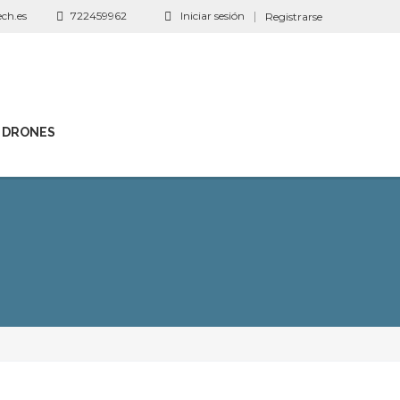
ch.es
722459962
Iniciar sesión
Registrarse
 DRONES