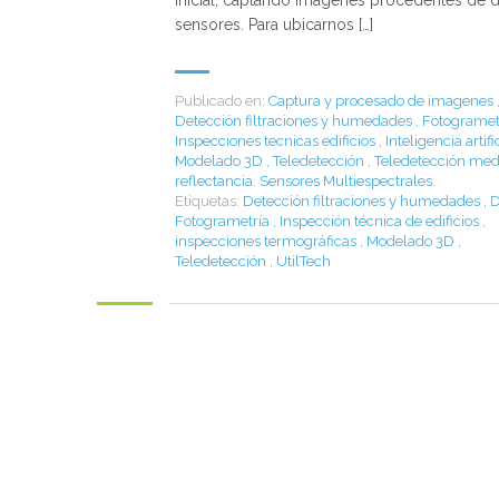
inicial, captando imágenes procedentes de 
sensores. Para ubicarnos […]
Publicado en:
Captura y procesado de imagenes
Detección filtraciones y humedades
,
Fotogramet
Inspecciones tecnicas edificios
,
Inteligencia artifi
Modelado 3D
,
Teledetección
,
Teledetección med
reflectancia. Sensores Multiespectrales.
Etiquetas:
Detección filtraciones y humedades
,
D
Fotogrametría
,
Inspección técnica de edificios
,
inspecciones termográficas
,
Modelado 3D
,
Teledetección
,
UtilTech