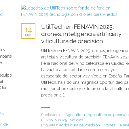
UtilTech en FENAVIN 2025:
14
drones, inteligencia artificial y
MAY
viticultura de precisión
a y
UtilTech en FENAVIN 2025: drones, inteligencia
imparte
artificial y viticultura de precisión FENAVIN 2025
el
Feria Nacional del Vino celebrada en Ciudad Re
ha vuelto a consolidarse como el mayor
 equipo
escaparate del sector vitivinícola en España. Pa
el
UtilTech, ha sido una magnífica oportunidad pa
(Junta
mostrar el presente y el futuro de la viticultura
precisión a […]
ión
,
Publicado en:
Agricultura
,
Agricultura de precisión
FENAVIN 2025
,
Noticias
ón de
Etiquetas:
Agricultura de Precisión
,
Drones
,
Fenav