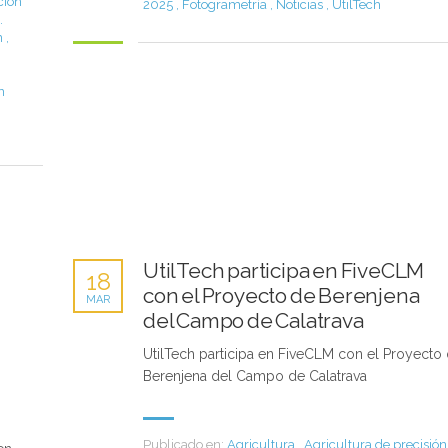
ción
2025
,
Fotogrametría
,
Noticias
,
UtilTech
.
n
,
n
UtilTech participa en FiveCLM
18
con el Proyecto de Berenjena
MAR
del Campo de Calatrava
UtilTech participa en FiveCLM con el Proyecto
Berenjena del Campo de Calatrava
Publicado en:
Agricultura
,
Agricultura de precisión