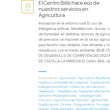
El Centro Bilib hace eco de
16
nuestros servicios en
JUL
Agricultura
Innovación en el entorno rural El uso de
Inteligencia artificial, teledetección, drones,
de humedad, en definitiva, técnicas de agricu
de precisión, se imponen en el sector agríco
para hacerlo más rentable, más eficiente y m
respetuoso con el medio ambiente. BILIB: 
DE DESARROLLO DE COMPETENCIAS DIGIT
DE CASTILLA-LA MANCHA El Centro Bilib, se 
Publicado en:
Agricultura
,
Agricultura de precis
Captura y procesado de imagenes
,
Digitalizació
Inteligencia artificial
,
Obtención de índices en
vegetación.
,
Teledetección mediante reflectancia
Sensores Multiespectrales.
,
Uncategorized
Etiquetas:
Agricultura de Precisión
,
agroforestal
,
Digitalización
,
Drones
,
Fotogrametría
,
Fumigac
drones
,
Piloto aplicador
,
sensores de humedad
,