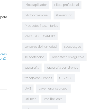
Piloto aplicador
Piloto profesional
pilotoprofesional
Prevención
epara
o
Productos fitosanitarios
RAICES DEL CAMBIO
sensores de humedad
spectralgeo
dores
Teledetección
Teledetección agrícola
o 3D
topografia
topografía con drones
trabajo con Drones
U-SPACE
UAS
uaventerpriseproject
UtilTech
Vadillo Castril