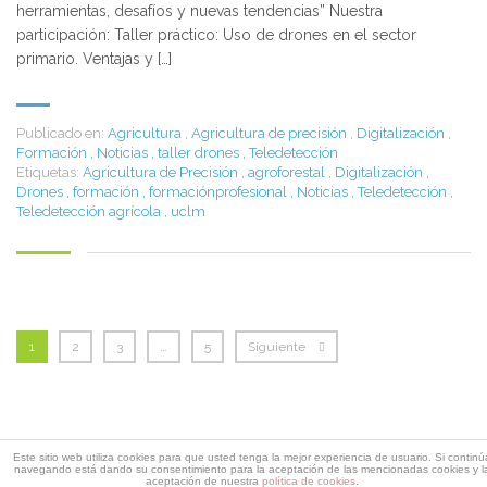
herramientas, desafíos y nuevas tendencias” Nuestra
participación: Taller práctico: Uso de drones en el sector
primario. Ventajas y […]
Publicado en:
Agricultura
,
Agricultura de precisión
,
Digitalización
,
Formación
,
Noticias
,
taller drones
,
Teledetección
Etiquetas:
Agricultura de Precisión
,
agroforestal
,
Digitalización
,
Drones
,
formación
,
formaciónprofesional
,
Noticias
,
Teledetección
,
Teledetección agrícola
,
uclm
1
2
3
…
5
Siguiente
Descarga dossier Edificaciones
Este sitio web utiliza cookies para que usted tenga la mejor experiencia de usuario. Si continú
navegando está dando su consentimiento para la aceptación de las mencionadas cookies y l
Rellena este formulario y recibirás un email con el enlace de
aceptación de nuestra
política de cookies
.