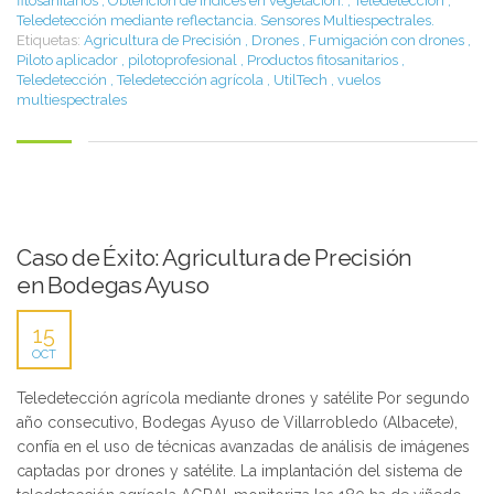
fitosanitarios
,
Obtención de índices en vegetación.
,
Teledetección
,
Teledetección mediante reflectancia. Sensores Multiespectrales.
Etiquetas:
Agricultura de Precisión
,
Drones
,
Fumigación con drones
,
Piloto aplicador
,
pilotoprofesional
,
Productos fitosanitarios
,
Teledetección
,
Teledetección agrícola
,
UtilTech
,
vuelos
multiespectrales
Caso de Éxito: Agricultura de Precisión
en Bodegas Ayuso
15
OCT
Teledetección agrícola mediante drones y satélite Por segundo
año consecutivo, Bodegas Ayuso de Villarrobledo (Albacete),
confía en el uso de técnicas avanzadas de análisis de imágenes
captadas por drones y satélite. La implantación del sistema de