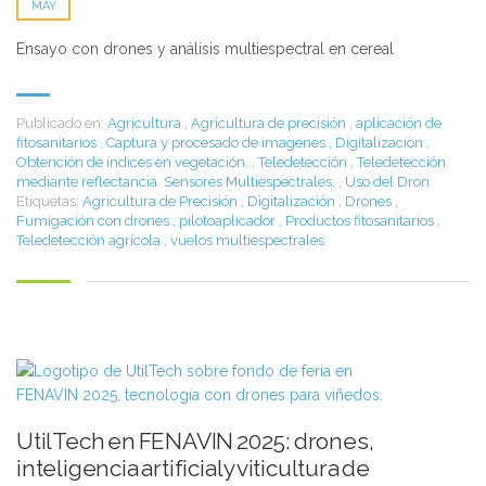
MAY
Ensayo con drones y análisis multiespectral en cereal
Publicado en:
Agricultura
,
Agricultura de precisión
,
aplicación de
fitosanitarios
,
Captura y procesado de imagenes
,
Digitalización
,
Obtención de índices en vegetación.
,
Teledetección
,
Teledetección
mediante reflectancia. Sensores Multiespectrales.
,
Uso del Dron
Etiquetas:
Agricultura de Precisión
,
Digitalización
,
Drones
,
Fumigación con drones
,
pilotoaplicador
,
Productos fitosanitarios
,
Teledetección agrícola
,
vuelos multiespectrales
UtilTech en FENAVIN 2025: drones,
inteligencia artificial y viticultura de