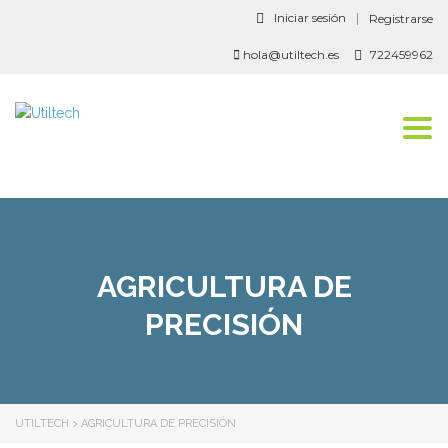
Iniciar sesión
Registrarse
hola@utiltech.es
722459962
Togg
navi
AGRICULTURA DE
PRECISIÓN
UTILTECH
>
AGRICULTURA DE PRECISIÓN