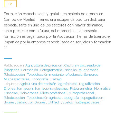
2
Formación especializada y gratuita en materia de drones en
Campo de Montiel Tienes una estupenda oportunidad, para
especializarte en uno de los sectores con mayor demanda,
tanto presente como futura, del momento. La presente
formación es organizada por la Asociación Tierras de libertad e
impartida por la empresa especializada en servicios y formación
[…]
Publicado en:
Agricultura de precisión
,
Captura y procesado de
imagenes
,
Formación
,
Fotogrametría
,
Noticias
,
taller drones
,
Teledetección
,
Teledetección mediante reflectancia. Sensores
Multiespectrales.
,
Topografía
,
Trabajo
Etiquetas:
Agricultura de Precisión
,
agroforestal
,
Digitalización
,
Drones
,
formación
,
formaciónprofesional
,
Fotogrametría
,
Normativa
,
Noticias
,
Ocio drones
,
Piloto profesional
,
pilotoprofesional
,
Teledetección
,
Teledetección agrícola
,
topografia
,
topografía con
drones
,
trabajo con Drones
,
UtilTech
,
vuelos multiespectrales