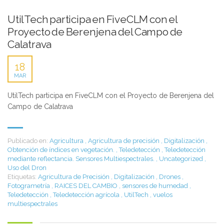
UtilTech participa en FiveCLM con el
Proyecto de Berenjena del Campo de
Calatrava
18
MAR
UtilTech participa en FiveCLM con el Proyecto de Berenjena del
Campo de Calatrava
Publicado en:
Agricultura
,
Agricultura de precisión
,
Digitalización
,
Obtención de índices en vegetación.
,
Teledetección
,
Teledetección
mediante reflectancia. Sensores Multiespectrales.
,
Uncategorized
,
Uso del Dron
Etiquetas:
Agricultura de Precisión
,
Digitalización
,
Drones
,
Fotogrametría
,
RAICES DEL CAMBIO
,
sensores de humedad
,
Teledetección
,
Teledetección agrícola
,
UtilTech
,
vuelos
multiespectrales