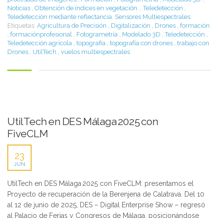
Noticias
,
Obtención de índices en vegetación.
,
Teledetección
,
Teledetección mediante reflectancia. Sensores Multiespectrales.
Etiquetas:
Agricultura de Precisión
,
Digitalización
,
Drones
,
formación
,
formaciónprofesional
,
Fotogrametría
,
Modelado 3D
,
Teledetección
,
Teledetección agrícola
,
topografia
,
topografía con drones
,
trabajo con
Drones
,
UtilTech
,
vuelos multiespectrales
UtilTech en DES Málaga 2025 con
FiveCLM
23
JUN
UtilTech en DES Málaga 2025 con FiveCLM: presentamos el
Proyecto de recuperación de la Berenjena de Calatrava. Del 10
al 12 de junio de 2025, DES – Digital Enterprise Show – regresó
al Palacio de Ferias y Congresos de Málaga, posicionándose