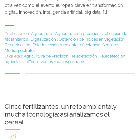
otra vez como el evento europeo clave en transformación
digital, innovación, inteligencia artificial, big data, […]
Publicado en:
Agricultura
,
Agricultura de precisión
,
aplicación de
fitosanitarios
,
Digitalización
,
Obtención de índices en vegetación.
,
Teledetección
,
Teledetección mediante reflectancia. Sensores
Multiespectrales.
Etiquetas:
Agricultura de Precisión
,
Teledetección
,
Teledetección
agrícola
,
UtilTech
,
vuelos multiespectrales
Cinco fertilizantes, un reto ambiental y
mucha tecnología: así analizamos el
cereal
28