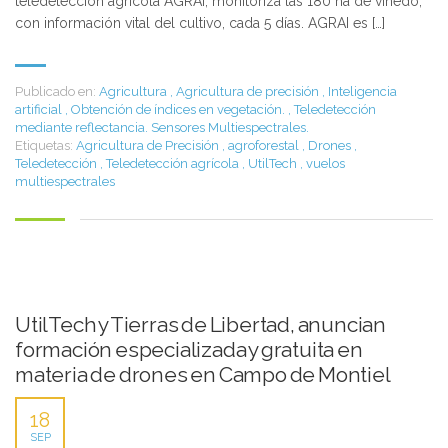
teledetección agrícola AGRAI, monitoriza las 180 ha de viñedo,
con información vital del cultivo, cada 5 días. AGRAI es […]
Publicado en:
Agricultura
,
Agricultura de precisión
,
Inteligencia
artificial
,
Obtención de índices en vegetación.
,
Teledetección
mediante reflectancia. Sensores Multiespectrales.
Etiquetas:
Agricultura de Precisión
,
agroforestal
,
Drones
,
Teledetección
,
Teledetección agrícola
,
UtilTech
,
vuelos
multiespectrales
UtilTech y Tierras de Libertad, anuncian
formación especializada y gratuita en
materia de drones en Campo de Montiel
18
SEP