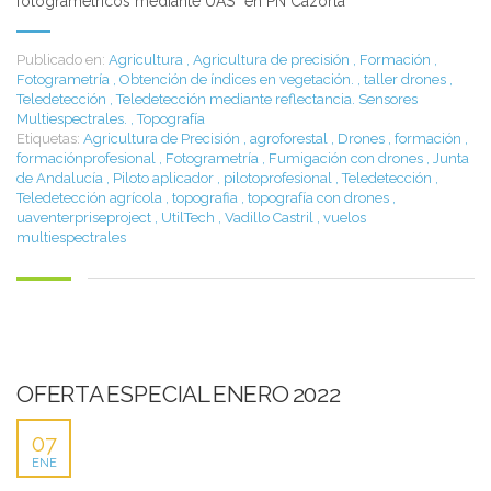
fotogramétricos mediante UAS” en PN Cazorla
Publicado en:
Agricultura
,
Agricultura de precisión
,
Formación
,
Fotogrametría
,
Obtención de índices en vegetación.
,
taller drones
,
Teledetección
,
Teledetección mediante reflectancia. Sensores
Multiespectrales.
,
Topografía
Etiquetas:
Agricultura de Precisión
,
agroforestal
,
Drones
,
formación
,
formaciónprofesional
,
Fotogrametría
,
Fumigación con drones
,
Junta
de Andalucía
,
Piloto aplicador
,
pilotoprofesional
,
Teledetección
,
Teledetección agrícola
,
topografia
,
topografía con drones
,
uaventerpriseproject
,
UtilTech
,
Vadillo Castril
,
vuelos
multiespectrales
OFERTA ESPECIAL ENERO 2022
07
ENE