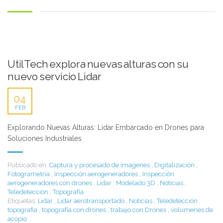
UtilTech explora nuevas alturas con su
nuevo servicio Lidar
04
FEB
Explorando Nuevas Alturas: Lidar Embarcado en Drones para
Soluciones Industriales
Publicado en:
Captura y procesado de imagenes
,
Digitalización
,
Fotogrametría
,
Inspección aerogeneradores
,
Inspección
aerogeneradores con drones
,
Lidar
,
Modelado 3D
,
Noticias
,
Teledetección
,
Topografía
Etiquetas:
Lidar
,
Lidar aerotransportado
,
Noticias
,
Teledetección
,
topografia
,
topografía con drones
,
trabajo con Drones
,
volumenes de
acopio