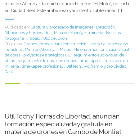
mina de Abenójar, también conocida como “El Moto”, ubicada
en Ciudad Real. Este ambicioso yacimiento subterráneo […]
Publicado en:
Captura y procesado de imagenes
,
Detección
filtraciones y humedades
,
Mina de Abenójar
,
minería
,
Noticias
,
Topografía
,
Trabajo
,
Uso del Dron
Etiquetas:
Drones
,
drones para construcción
,
industria
,
Inspección
industrial
,
Mina de Abenójar
,
Minas
,
Minería
,
monitorización visual
de obras
,
proyectos estratégicos UE
,
seguimiento audiovisual de
obras
,
seguimiento de obra con drones
,
time-lapse
,
time-lapse en
minería
,
time-lapse profesional
,
UtilTech
,
wolframio y oro Ciudad
Real
UtilTech y Tierras de Libertad, anuncian
formación especializada y gratuita en
materia de drones en Campo de Montiel