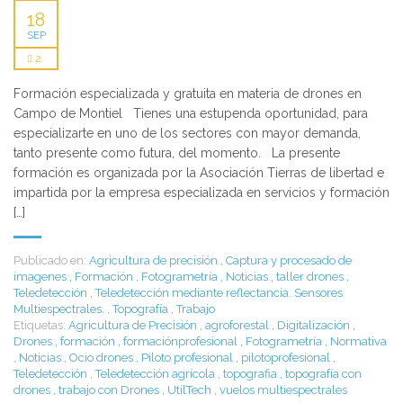
18
SEP
2
Formación especializada y gratuita en materia de drones en
Campo de Montiel Tienes una estupenda oportunidad, para
especializarte en uno de los sectores con mayor demanda,
tanto presente como futura, del momento. La presente
formación es organizada por la Asociación Tierras de libertad e
impartida por la empresa especializada en servicios y formación
[…]
Publicado en:
Agricultura de precisión
,
Captura y procesado de
imagenes
,
Formación
,
Fotogrametría
,
Noticias
,
taller drones
,
Teledetección
,
Teledetección mediante reflectancia. Sensores
Multiespectrales.
,
Topografía
,
Trabajo
Etiquetas:
Agricultura de Precisión
,
agroforestal
,
Digitalización
,
Drones
,
formación
,
formaciónprofesional
,
Fotogrametría
,
Normativa
,
Noticias
,
Ocio drones
,
Piloto profesional
,
pilotoprofesional
,
Teledetección
,
Teledetección agrícola
,
topografia
,
topografía con
drones
,
trabajo con Drones
,
UtilTech
,
vuelos multiespectrales