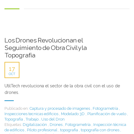
Los Drones Revolucionan el
Seguimiento de Obra Civil y la
Topografía
17
OCT
UtilTech revoluciona el sector de la obra civil con el uso de
drones.
Publicado en:
Captura y procesado de imagenes
,
Fotogrametría
,
Inspecciones tecnicas edificios
,
Modelado 3D
,
Planificación de vuelo
,
Topografía
,
Trabajo
,
Uso del Dron
Etiquetas:
Digitalización
,
Drones
,
Fotogrametría
,
Inspección técnica
de edificios
,
Piloto profesional
,
topografia
,
topografía con drones
,