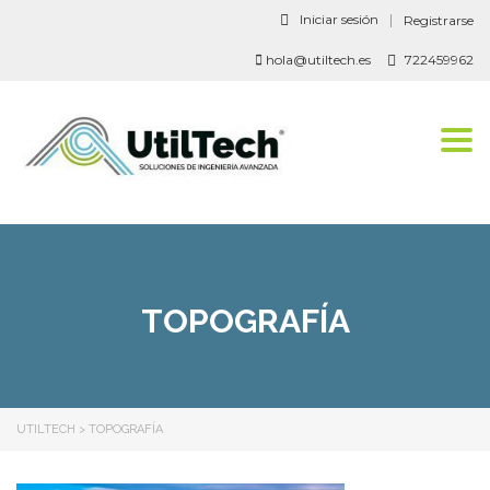
Iniciar sesión
Registrarse
hola@utiltech.es
722459962
Togg
navi
TOPOGRAFÍA
UTILTECH
>
TOPOGRAFÍA