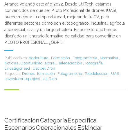
Arranca volando este año 2022. Desde UtilTech, estamos
convencidos de que ser Piloto Profesional de drones (UAS),
puede mejorar tu empleabilidad, mejorando tu CV, para
diferentes sectores como son el topográfico, industrial, agrícola,
audiovisual, civil, y un largo etcétera…Es por ello que hemos
diseñado un itinerario formativo de calidad para convertirte en
PILOTO PROFESIONAL. ¿Qué […]
Publicado en:
Agricultura
,
Formación
,
Fotogrametría
,
Normativa
,
Noticias
,
Oportunidad laboral
,
Teledetección
,
Topografía
,
Uncategorized
,
Uso del Dron
Etiquetas:
Drones
,
formación
,
Fotogrametría
,
Teledetección
,
UAS
,
uaventerpriseproject
,
UtilTech
Certificación Categoría Específica.
Escenarios Operacionales Estándar