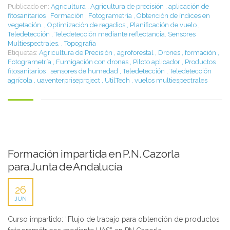
Publicado en:
Agricultura
,
Agricultura de precisión
,
aplicación de
fitosanitarios
,
Formación
,
Fotogrametría
,
Obtención de índices en
vegetación.
,
Optimización de regadios
,
Planificación de vuelo
,
Teledetección
,
Teledetección mediante reflectancia. Sensores
Multiespectrales.
,
Topografía
Etiquetas:
Agricultura de Precisión
,
agroforestal
,
Drones
,
formación
,
Fotogrametría
,
Fumigación con drones
,
Piloto aplicador
,
Productos
fitosanitarios
,
sensores de humedad
,
Teledetección
,
Teledetección
agrícola
,
uaventerpriseproject
,
UtilTech
,
vuelos multiespectrales
Formación impartida en P.N. Cazorla
para Junta de Andalucía
26
JUN
Curso impartido: “Flujo de trabajo para obtención de productos