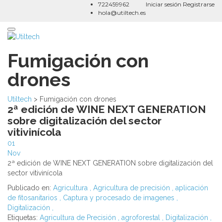
722459962
Iniciar sesión
Registrarse
hola@utiltech.es
Toggle
navigation
Fumigación con
drones
Utiltech
>
Fumigación con drones
2ª edición de WINE NEXT GENERATION
sobre digitalización del sector
vitivinícola
01
Nov
2ª edición de WINE NEXT GENERATION sobre digitalización del
sector vitivinícola
Publicado en:
Agricultura
,
Agricultura de precisión
,
aplicación
de fitosanitarios
,
Captura y procesado de imagenes
,
Digitalización
,
Etiquetas:
Agricultura de Precisión
,
agroforestal
,
Digitalización
,