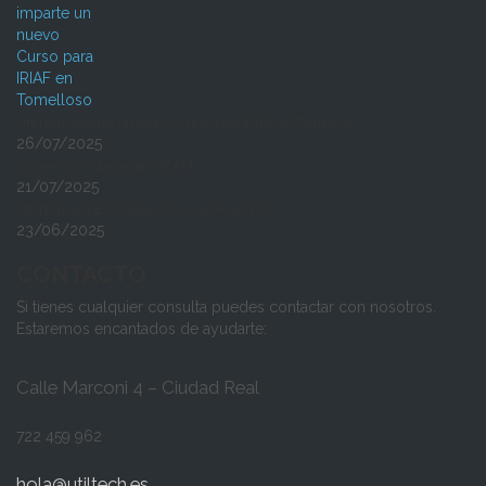
UtilTech imparte un nuevo Curso para IRIAF en Tomelloso
26/07/2025
Volvemos a volar en el IVICAM
21/07/2025
UtilTech en DES Málaga 2025 con FiveCLM
23/06/2025
CONTACTO
Si tienes cualquier consulta puedes contactar con nosotros.
Estaremos encantados de ayudarte:
Calle Marconi 4 – Ciudad Real
722 459 962
hola@utiltech.es