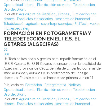
Publicado en:
Formación
,
Fotogrametría
,
Noticias
,
Oportunidad laboral
,
Planificación de vuelo
,
Teledetección
,
Uso del Dron
,
Etiquetas:
Agricultura de Precisión
,
Drones
,
Fumigación con
drones
,
Productos fitosanitarios
,
sensores de humedad
,
Teledetección agrícola
,
uaventerpriseproject
,
UtilTech
,
vuelos
multiespectrales
,
FORMACIÓN EN FOTOGRAMETRIA Y
TELEDETECCIÓN EN EL I.E.S. EL
GETARES (ALGECIRAS)
02
Jun
UtilTech se traslada a Algeciras para impartir formación en el
I.E.S El Getares El IES El Getares se encuentra en la localidad de
Algeciras, provincia de Cádiz. Se trata de un centro con más de
1000 alumnos y alumnas y un profesorado de unos 90
docentes. En este centro se imparte por primera vez en […]
Publicado en:
Formación
,
Fotogrametría
,
Noticias
,
Oportunidad laboral
,
Planificación de vuelo
,
Teledetección
,
Uso del Dron
,
Etiquetas:
Agricultura de Precisión
,
Drones
,
Fumigación con
drones
,
Productos fitosanitarios
,
sensores de humedad
,