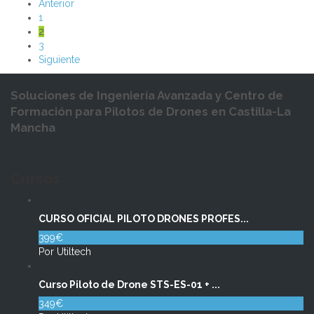
Anterior
1
2
3
Siguiente
Soluciones de Ingeniería Avanzada y Centro de
Formación para Pilotos de Drones en Castilla-La
Mancha
Cursos
CURSO OFICIAL PILOTO DRONES PROFES...
399€
Por Utiltech
Curso Piloto de Drone STS-ES-01 + ...
349€