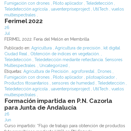
Fumigación con drones
,
Piloto aplicador
,
Teledetección
,
Teledetección agrícola
,
uaventerpriseproject
,
UtilTech
,
vuelos
multiespectrales
,
Ferimel 2022
26
Jul
FERIMEL 2022. Feria del Melón en Membrilla
Publicado en:
Agricultura
,
Agricultura de precisión
,
kit digital
Ciudad Real
,
Obtención de índices en vegetación.
,
Teledetección
,
Teledetección mediante reflectancia. Sensores
Multiespectrales.
,
Uncategorized
,
Etiquetas:
Agricultura de Precisión
,
agroforestal
,
Drones
,
Fumigación con drones
,
Piloto aplicador
,
pilotoaplicador
,
Productos fitosanitarios
,
sensores de humedad
,
Teledetección
,
Teledetección agrícola
,
uaventerpriseproject
,
UtilTech
,
vuelos
multiespectrales
,
Formación impartida en P.N. Cazorla
para Junta de Andalucía
26
Jun
Curso impartido: “Flujo de trabajo para obtención de productos