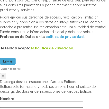
UTILTECH UAV S.L. como responsable de esta web para responder
a las consultas planteadas y poder informarle sobre nuestros
productos y servicios.
Podrá ejercer sus derechos de acceso, rectificación, limitación,
supresión y oposición a los datos en info@utiltech.es así como el
derecho a presentar una reclamación ante una autoridad de control.
Puede consultar la información adicional y detallada sobre
Protección de Datos en la
politica de privacidad
.
He leído y acepto
la Política de Privacidad
.
*Datos necesarios
X
Descarga dossier Inspecciones Parques Eólicos
Rellena este formulario y recibirás un email con el enlace de
descarga del dossier de Inspecciones de Parques Eólicos
Nombre*