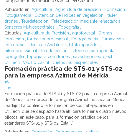
fotogramétricos mediante UAS” en PN Cazorla
Publicado en:
Agricultura
,
Agricultura de precisión
,
Formación
,
Fotogrametría
,
Obtención de índices en vegetación.
,
taller
drones
,
Teledetección
,
Teledetección mediante reflectancia.
Sensores Multiespectrales.
,
Topografía
,
Etiquetas:
Agricultura de Precisión
,
agroforestal
,
Drones
,
formación
,
formaciónprofesional
,
Fotogrametría
,
Fumigación
con drones
,
Junta de Andalucía
,
Piloto aplicador
,
pilotoprofesional
,
Teledetección
,
Teledetección agrícola
,
topografia
,
topografía con drones
,
uaventerpriseproject
,
UtilTech
,
Vadillo Castril
,
vuelos multiespectrales
,
Formación práctica de STS-01 y STS-02
para la empresa Azimut de Mérida
16
Jun
Formación práctica de STS-01 y STS-02 para la empresa Azimut
de Mérida La empresa de topografía Azimut, ubicada en Mérida
(Badajoz) a confiado la formación de sus trabajadores en
UtilTech, que se desplazo hasta allí para formar a cuatro nuevos
pilotos, en este caso, para la formación práctica de los
estándares STS-01 y STS-02. Esta […]