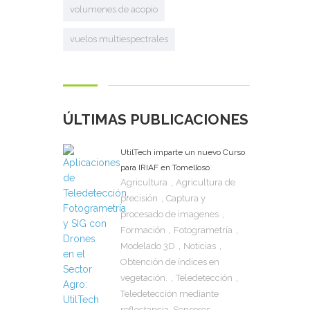
volumenes de acopio
vuelos multiespectrales
ÚLTIMAS PUBLICACIONES
UtilTech imparte un nuevo Curso
para IRIAF en Tomelloso
,
Agricultura
Agricultura de
,
precisión
Captura y
,
procesado de imagenes
,
,
Formación
Fotogrametría
,
,
Modelado 3D
Noticias
Obtención de índices en
,
,
vegetación.
Teledetección
Teledetección mediante
reflectancia. Sensores