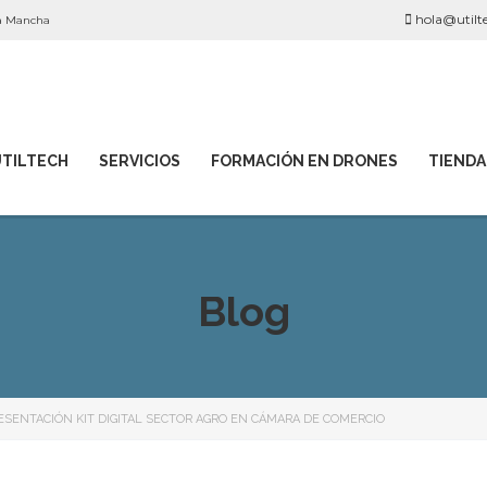
hola@utilte
La Mancha
UTILTECH
SERVICIOS
FORMACIÓN EN DRONES
TIENDA
Blog
RESENTACIÓN KIT DIGITAL SECTOR AGRO EN CÁMARA DE COMERCIO