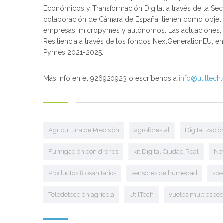
Económicos y Transformación Digital a través de la Secret
colaboración de Cámara de España, tienen como objetiv
empresas, micropymes y autónomos. Las actuaciones, e
Resiliencia a través de los fondos NextGenerationEU, en
Pymes 2021-2025.
Más info en el 926920923 o escríbenos a
info@utiltech
Agricultura de Precisión
agroforestal
Digitalizació
Fumigación con drones
kit Digital Ciudad Real
Not
Productos fitosanitarios
sensores de humedad
spe
Teledetección agrícola
UtilTech
vuelos multiespec