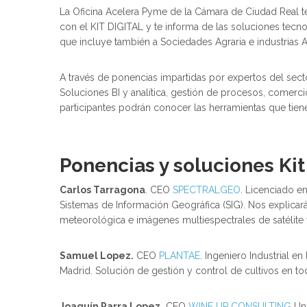
La Oficina Acelera Pyme de la Cámara de Ciudad Real te
con el KIT DIGITAL y te informa de las soluciones tecn
que incluye también a Sociedades Agraria e industrias A
A través de ponencias impartidas por expertos del sec
Soluciones BI y analítica, gestión de procesos, comercio
participantes podrán conocer las herramientas que tien
Ponencias y soluciones Kit
Carlos Tarragona
. CEO
SPECTRALGEO
. Licenciado e
Sistemas de Información Geográfica (SIG). Nos explicará
meteorológica e imágenes multiespectrales de satélite 
Samuel Lopez.
CEO
PLANTAE
. Ingeniero Industrial en
Madrid. Solución de gestión y control de cultivos en tod
Joaquín Parra Lopez.
CEO
WINE UP CONSULTING
Una