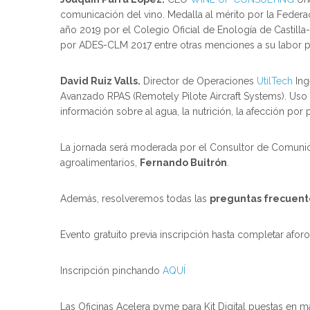
comunicación del vino. Medalla al mérito por la Fede
año 2019 por el Colegio Oficial de Enología de Casti
por ADES-CLM 2017 entre otras menciones a su labor pr
David Ruiz Valls.
Director de Operaciones
UtilTech
Inge
Avanzado RPAS (Remotely Pilote Aircraft Systems). Us
información sobre al agua, la nutrición, la afección por 
La jornada será moderada por el Consultor de Comuni
agroalimentarios,
Fernando Buitrón
.
Además, resolveremos todas las
preguntas frecuent
Evento gratuito previa inscripción hasta completar aforo.
Inscripción pinchando
AQUÍ
Las Oficinas Acelera pyme para Kit Digital puestas en m