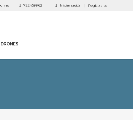
ch.es
722459962
Iniciar sesión
Registrarse
 DRONES