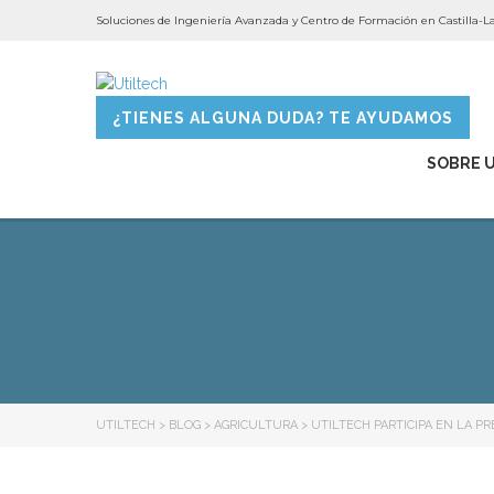
Soluciones de Ingeniería Avanzada y Centro de Formación en Castilla-
¿TIENES ALGUNA DUDA? TE AYUDAMOS
SOBRE 
UTILTECH
>
BLOG
>
AGRICULTURA
>
UTILTECH PARTICIPA EN LA P