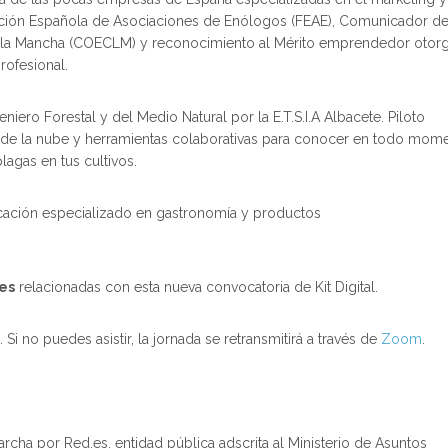
ración Española de Asociaciones de Enólogos (FEAE), Comunicador de
lla-la Mancha (COECLM) y reconocimiento al Mérito emprendedor otor
ofesional.
niero Forestal y del Medio Natural por la E.T.S.I.A Albacete. Piloto
o de la nube y herramientas colaborativas para conocer en todo mom
plagas en tus cultivos.
cación especializado en gastronomía y productos
es
relacionadas con esta nueva convocatoria de Kit Digital.
 Si no puedes asistir, la jornada se retransmitirá a través de
Zoom
.
archa por Red.es, entidad pública adscrita al Ministerio de Asuntos