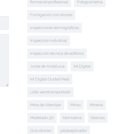
formaciónprofesional
Fotogrametría
Fumigación con drones
inspecciones termográficas
Inspección industrial
Inspección técnica de edificios
Junta de Andalucía
Kit Digital
kit Digital Ciudad Real
Lidar aerotransportado
Mina de Abenójar
Minas
Minería
Modelado 3D
Normativa
Noticias
Ocio drones
pilotoaplicador