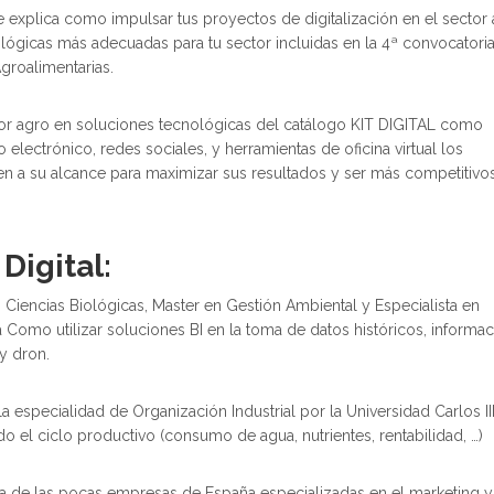
 explica como impulsar tus proyectos de digitalización en el sector
ológicas más adecuadas para tu sector incluidas en la 4ª convocatori
groalimentarias.
tor agro en soluciones tecnológicas del catálogo KIT DIGITAL como
 electrónico, redes sociales, y herramientas de oficina virtual los
en a su alcance para maximizar sus resultados y ser más competitivos
 Digital:
n Ciencias Biológicas, Master en Gestión Ambiental y Especialista en
 Como utilizar soluciones BI en la toma de datos históricos, informa
y dron.
 la especialidad de Organización Industrial por la Universidad Carlos II
o el ciclo productivo (consumo de agua, nutrientes, rentabilidad, …)
 de las pocas empresas de España especializadas en el marketing y