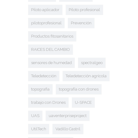
Piloto aplicador
Piloto profesional
pilotoprofesional
Prevención
Productos fitosanitarios
RAICES DEL CAMBIO
sensores de humedad
spectralgeo
Teledetección
Teledetección agrícola
topografia
topografía con drones
trabajo con Drones
U-SPACE
UAS
uaventerpriseproject
UtilTech
Vadillo Castril