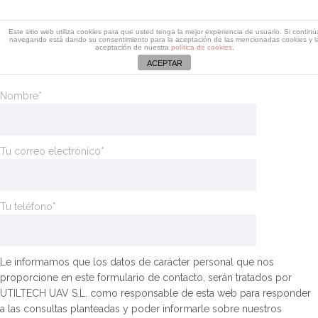
Descarga dossier Edificaciones
Este sitio web utiliza cookies para que usted tenga la mejor experiencia de usuario. Si continú
navegando está dando su consentimiento para la aceptación de las mencionadas cookies y l
Rellena este formulario y recibirás un email con el enlace de
aceptación de nuestra
política de cookies
.
descarga del dossier de Edificaciones
ACEPTAR
Nombre*
Tu correo electrónico*
Tu teléfono*
Le informamos que los datos de carácter personal que nos
proporcione en este formulario de contacto, serán tratados por
UTILTECH UAV S.L. como responsable de esta web para responder
a las consultas planteadas y poder informarle sobre nuestros