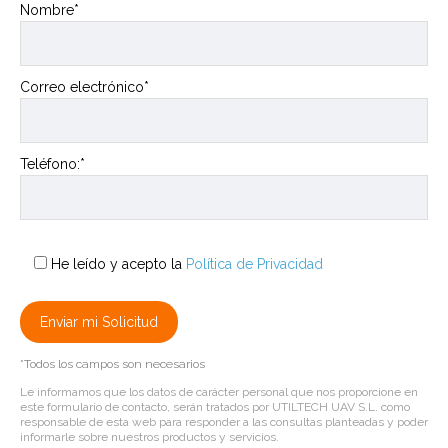
Nombre*
Correo electrónico*
Teléfono:*
He leído y acepto la
Política de Privacidad
*Todos los campos son necesarios
Le informamos que los datos de carácter personal que nos proporcione en
este formulario de contacto, serán tratados por UTILTECH UAV S.L. como
responsable de esta web para responder a las consultas planteadas y poder
informarle sobre nuestros productos y servicios.