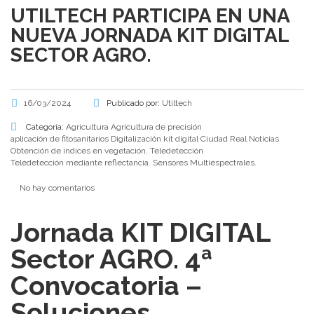
UTILTECH PARTICIPA EN UNA
NUEVA JORNADA KIT DIGITAL
SECTOR AGRO.
16/03/2024
Publicado por:
Utiltech
Categoría:
Agricultura
Agricultura de precisión
aplicación de fitosanitarios
Digitalización
kit digital Ciudad Real
Noticias
Obtención de índices en vegetación.
Teledetección
Teledetección mediante reflectancia. Sensores Multiespectrales.
No hay comentarios
Jornada KIT DIGITAL
Sector AGRO. 4ª
Convocatoria –
Soluciones