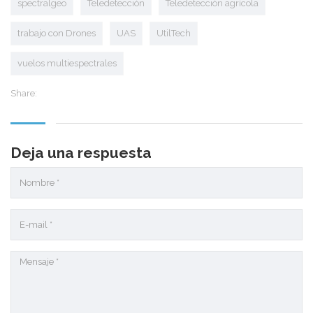
spectralgeo
Teledetección
Teledetección agrícola
trabajo con Drones
UAS
UtilTech
vuelos multiespectrales
Share:
Deja una respuesta