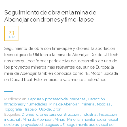
Seguimiento de obra en la mina de
Abenójar con drones y time-lapse
23
ABR
Seguimiento de obra con time-lapse y drones: la aportación
tecnológica de UtilTech a la mina de Abenójar. Desde UtilTech
nos enorgullece formar parte activa del desarrollo de uno de
los proyectos mineros más relevantes del sur de Europa: la
mina de Abenójar, también conocida como “El Moto”, ubicada
en Ciudad Real. Este ambicioso yacimiento subterráneo […]
Publicado en:
Captura y procesado de imagenes
,
Detección
filtraciones y humedades
,
Mina de Abenójar
,
minería
,
Noticias
,
Topografía
,
Trabajo
,
Uso del Dron
Etiquetas:
Drones
,
drones para construcción
,
industria
,
Inspección
industrial
,
Mina de Abenójar
,
Minas
,
Minería
,
monitorización visual
de obras
,
proyectos estratégicos UE
,
seguimiento audiovisual de