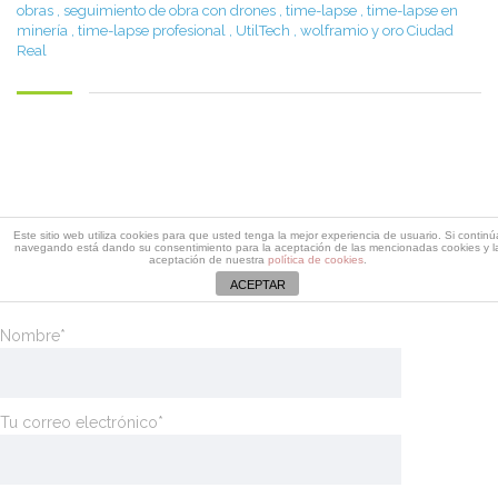
obras
,
seguimiento de obra con drones
,
time-lapse
,
time-lapse en
minería
,
time-lapse profesional
,
UtilTech
,
wolframio y oro Ciudad
Real
Descarga dossier Edificaciones
Este sitio web utiliza cookies para que usted tenga la mejor experiencia de usuario. Si continú
navegando está dando su consentimiento para la aceptación de las mencionadas cookies y l
Rellena este formulario y recibirás un email con el enlace de
aceptación de nuestra
política de cookies
.
descarga del dossier de Edificaciones
ACEPTAR
Nombre*
Tu correo electrónico*