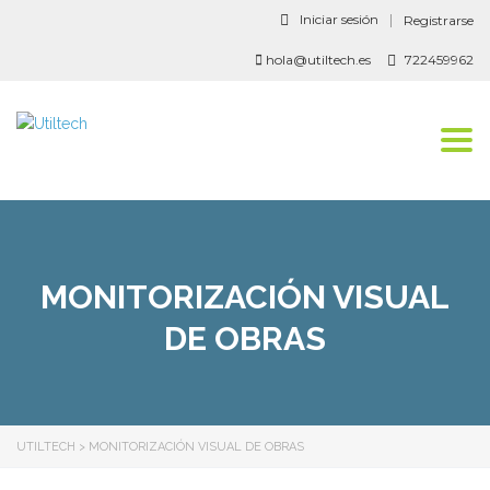
Iniciar sesión
Registrarse
hola@utiltech.es
722459962
Togg
navi
MONITORIZACIÓN VISUAL
DE OBRAS
UTILTECH
>
MONITORIZACIÓN VISUAL DE OBRAS