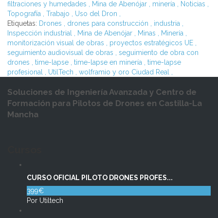
filtraciones y humedades
,
Mina de Abenójar
,
minería
,
Noticias
,
Topografía
,
Trabajo
,
Uso del Dron
,
Etiquetas:
Drones
,
drones para construcción
,
industria
,
Inspección industrial
,
Mina de Abenójar
,
Minas
,
Minería
,
monitorización visual de obras
,
proyectos estratégicos UE
,
seguimiento audiovisual de obras
,
seguimiento de obra con
drones
,
time-lapse
,
time-lapse en minería
,
time-lapse
profesional
,
UtilTech
,
wolframio y oro Ciudad Real
,
Soluciones de Ingeniería Avanzada y Centro de
Formación para Pilotos de Drones en Castilla-La
Mancha
Cursos
CURSO OFICIAL PILOTO DRONES PROFES...
399€
Por Utiltech