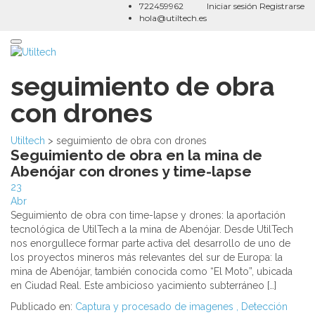
722459962
Iniciar sesión
Registrarse
hola@utiltech.es
Toggle
navigation
seguimiento de obra
con drones
Utiltech
>
seguimiento de obra con drones
Seguimiento de obra en la mina de
Abenójar con drones y time-lapse
23
Abr
Seguimiento de obra con time-lapse y drones: la aportación
tecnológica de UtilTech a la mina de Abenójar. Desde UtilTech
nos enorgullece formar parte activa del desarrollo de uno de
los proyectos mineros más relevantes del sur de Europa: la
mina de Abenójar, también conocida como “El Moto”, ubicada
en Ciudad Real. Este ambicioso yacimiento subterráneo […]
Publicado en:
Captura y procesado de imagenes
,
Detección